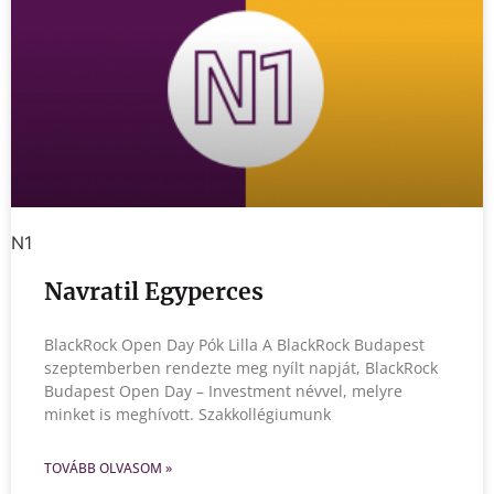
N1
Navratil Egyperces
BlackRock Open Day Pók Lilla A BlackRock Budapest
szeptemberben rendezte meg nyílt napját, BlackRock
Budapest Open Day – Investment névvel, melyre
minket is meghívott. Szakkollégiumunk
TOVÁBB OLVASOM »