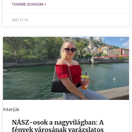
TOVÁBB OLVASOM »
2023.11.19.
Interjúk
NÁSZ-osok a nagyvilágban: A
fények városának varázslatos