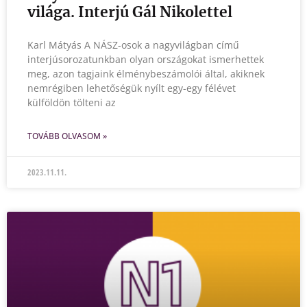
világa. Interjú Gál Nikolettel
Karl Mátyás A NÁSZ-osok a nagyvilágban című
interjúsorozatunkban olyan országokat ismerhettek
meg, azon tagjaink élménybeszámolói által, akiknek
nemrégiben lehetőségük nyílt egy-egy félévet
külföldön tölteni az
TOVÁBB OLVASOM »
2023.11.11.