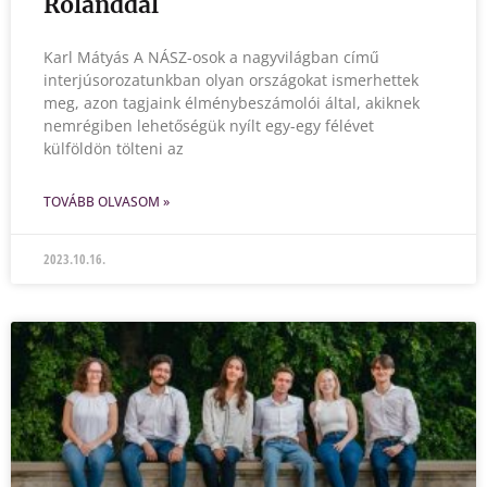
Rolanddal
Karl Mátyás A NÁSZ-osok a nagyvilágban című
interjúsorozatunkban olyan országokat ismerhettek
meg, azon tagjaink élménybeszámolói által, akiknek
nemrégiben lehetőségük nyílt egy-egy félévet
külföldön tölteni az
TOVÁBB OLVASOM »
2023.10.16.