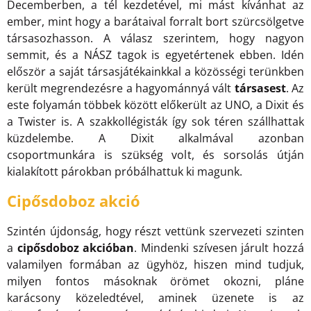
Decemberben, a tél kezdetével, mi mást kívánhat az
ember, mint hogy a barátaival forralt bort szürcsölgetve
társasozhasson. A válasz szerintem, hogy nagyon
semmit, és a NÁSZ tagok is egyetértenek ebben. Idén
először a saját társasjátékainkkal a közösségi terünkben
került megrendezésre a hagyománnyá vált
társasest
. Az
este folyamán többek között előkerült az UNO, a Dixit és
a Twister is. A szakkollégisták így sok téren szállhattak
küzdelembe. A Dixit alkalmával azonban
csoportmunkára is szükség volt, és sorsolás útján
kialakított párokban próbálhattuk ki magunk.
Cipősdoboz akció
Szintén újdonság, hogy részt vettünk szervezeti szinten
a
cipősdoboz akcióban
. Mindenki szívesen járult hozzá
valamilyen formában az ügyhöz, hiszen mind tudjuk,
milyen fontos másoknak örömet okozni, pláne
karácsony közeledtével, aminek üzenete is az