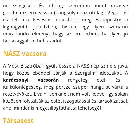
nehézségeket. És utólag szerintem mind nevetve
gondolunk erre vissza (hangsúlyos az utólag). Végül két
és fél óra késéssel érkeztünk meg Budapestre a
legnagyobb jókedvben, hiszen egy ilyen szituáció
maradandó élményt hagy az emberben, ha ilyen jó
társasággal töltheti az időt.
NÁSZ vacsora
A Most Bisztróban gyűlt össze a NÁSZ nép színe s java,
hogy közös ebéddel zárják a szorgalmi időszakot. A
karácsonyi vacsorán
rengeteg étel- és
italkülönlegesség, meg persze szuper hangulat várta a
résztvevőket. Elválni senkinek nem volt kedve, így sokan
közösen folytatták az estét iszogatással és karaokizással,
ahol mindenki megcsillogtathatta tehetségét.
Társasest