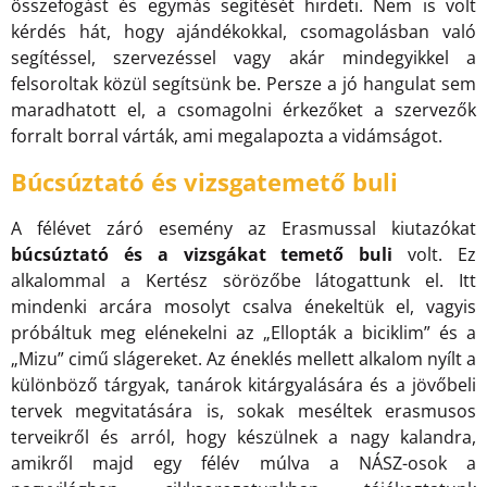
összefogást és egymás segítését hirdeti. Nem is volt
kérdés hát, hogy ajándékokkal, csomagolásban való
segítéssel, szervezéssel vagy akár mindegyikkel a
felsoroltak közül segítsünk be. Persze a jó hangulat sem
maradhatott el, a csomagolni érkezőket a szervezők
forralt borral várták, ami megalapozta a vidámságot.
Búcsúztató és vizsgatemető buli
A félévet záró esemény az Erasmussal kiutazókat
búcsúztató és a vizsgákat temető buli
volt. Ez
alkalommal a Kertész sörözőbe látogattunk el. Itt
mindenki arcára mosolyt csalva énekeltük el, vagyis
próbáltuk meg elénekelni az „Ellopták a biciklim” és a
„Mizu” cimű slágereket. Az éneklés mellett alkalom nyílt a
különböző tárgyak, tanárok kitárgyalására és a jövőbeli
tervek megvitatására is, sokak meséltek erasmusos
terveikről és arról, hogy készülnek a nagy kalandra,
amikről majd egy félév múlva a NÁSZ-osok a