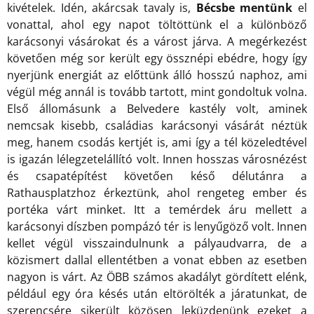
kivételek. Idén, akárcsak tavaly is,
Bécsbe mentünk
el
vonattal, ahol egy napot töltöttünk el a különböző
karácsonyi vásárokat és a várost járva. A megérkezést
követően még sor került egy össznépi ebédre, hogy így
nyerjünk energiát az előttünk álló hosszú naphoz, ami
végül még annál is tovább tartott, mint gondoltuk volna.
Első állomásunk a Belvedere kastély volt, aminek
nemcsak kisebb, családias karácsonyi vásárát néztük
meg, hanem csodás kertjét is, ami így a tél közeledtével
is igazán lélegzetelállító volt. Innen hosszas városnézést
és csapatépítést követően késő délutánra a
Rathausplatzhoz érkeztünk, ahol rengeteg ember és
portéka várt minket. Itt a temérdek áru mellett a
karácsonyi díszben pompázó tér is lenyűgöző volt. Innen
kellet végül visszaindulnunk a pályaudvarra, de a
közismert dallal ellentétben a vonat ebben az esetben
nagyon is várt. Az ÖBB számos akadályt gördített elénk,
például egy óra késés után eltörölték a járatunkat, de
szerencsére sikerült közösen leküzdenünk ezeket a