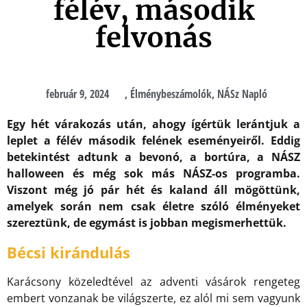
félév, második
felvonás
február 9, 2024
,
Élménybeszámolók
,
NÁSz Napló
Egy hét várakozás után, ahogy ígértük lerántjuk a
leplet a félév második felének eseményeiről. Eddig
betekintést adtunk a bevonó, a bortúra, a NÁSZ
halloween és még sok más NÁSZ-os programba.
Viszont még jó pár hét és kaland áll mögöttünk,
amelyek során nem csak életre szóló élményeket
szereztünk, de egymást is jobban megismerhettük.
Bécsi kirándulás
Karácsony közeledtével az adventi vásárok rengeteg
embert vonzanak be világszerte, ez alól mi sem vagyunk