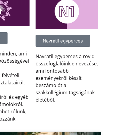
p
Navratil egyperces
 minden, ami
Navratil egyperces a rövid
közösségével
összefoglalóink elnevezése,
.
ami fontosabb
felvételi
eseményekről készít
ztalatairól,
beszámolót a
szakkollégium tagságának
iról és egyéb
életéből.
ámolókról.
bbet rólunk,
hozzánk!