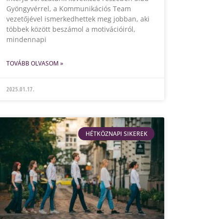
Gyöngyvérrel, a Kommunikációs Team
vezetőjével ismerkedhettek meg jobban, aki
többek között beszámol a motivációiról,
mindennapi
TOVÁBB OLVASOM »
2025.01.17.
HÉTKÖZNAPI SIKEREK