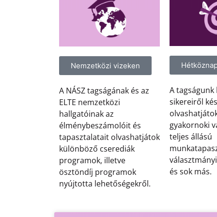
Hétköznap
Nemzetközi vizeken
A tagságunk
A NÁSZ tagságának és az
sikereiről ké
ELTE nemzetközi
olvashatjáto
hallgatóinak az
gyakornoki v
élménybeszámolóit és
teljes állású
tapasztalatait olvashatjátok
munkatapasz
különböző cserediák
választmány
programok, illetve
és sok más.
ösztöndíj programok
nyújtotta lehetőségekről.