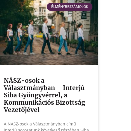
ÉLMÉNYBESZÁMOLÓK
NÁSZ-osok a
Választmányban – Interjú
Siba Gyöngyvérrel, a
Kommunikációs Bizottság
Vezetőjével
A NÁSZ-osok a Választmányban című
interjú sorozatunk következő részében Siba