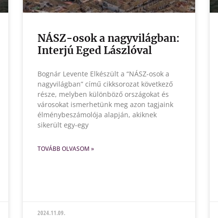
NÁSZ-osok a nagyvilágban:
Interjú Eged Lászlóval
Bognár Levente Elkészült a “NÁSZ-osok a
nagyvilágban” című cikksorozat következő
része, melyben különböző országokat és
városokat ismerhetünk meg azon tagjaink
élménybeszámolója alapján, akiknek
sikerült egy-egy
TOVÁBB OLVASOM »
2024.11.09.