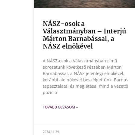
NÁSZ-osok a
Választmányban – Interjú
Márton Barnabással, a
NÁSZ elnökével
A NÁSZ-osok a Választmányban című
sorozatunk következő részében Márton
Barnabással, a NÁSZ jelenlegi elnökével,
korábbi alelnökével beszélgettünk. Barnus
tapasztalatai és meglátásai mind a vezetői
pozíció
TOVÁBB OLVASOM »
2024.11.29.