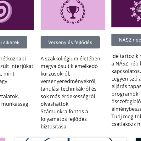
NÁSZ né
Verseny és fejlődés
i sikerek
Ide tartozik
A szakkollégium életében
 hétköznapi
a NÁSZ nép 
megvalósult kiemelkedő
szült interjúkat
kapcsolatos
kurzusokról,
k, mint
Legyen szó a 
versenyeredményekről,
agy
eljárás tapas
tanulási technikákról és
programok
sok más érdekességről
talatok,
összefoglaló
olvashattok.
i munkásság
élménybesz
Számunkra fontos a
Tudj meg tö
folyamatos fejlődés
csatlakozz 
biztosítása!