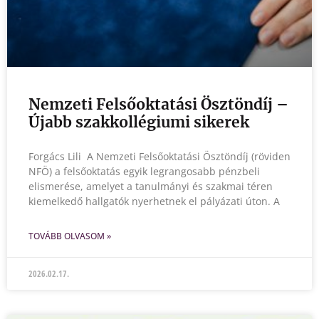
Nemzeti Felsőoktatási Ösztöndíj –
Újabb szakkollégiumi sikerek
Forgács Lili A Nemzeti Felsőoktatási Ösztöndíj (röviden
NFÖ) a felsőoktatás egyik legrangosabb pénzbeli
elismerése, amelyet a tanulmányi és szakmai téren
kiemelkedő hallgatók nyerhetnek el pályázati úton. A
TOVÁBB OLVASOM »
2026.02.17.