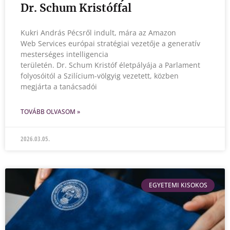
Dr. Schum Kristóffal
Kukri András Pécsről indult, mára az Amazon
Web Services európai stratégiai vezetője a generatív
mesterséges intelligencia
területén. Dr. Schum Kristóf életpályája a Parlament
folyosóitól a Szilícium-völgyig vezetett, közben
megjárta a tanácsadói
TOVÁBB OLVASOM »
2026.03.05.
EGYETEMI KISOKOS