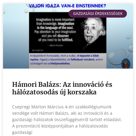
GAZDASÁGI ÉRDEKESSÉGEK
Hámori Balázs: Az innováció és
hálózatosodás új korszaka
Csepregi Márton Március 4-én szakkollégiumunk
vendége volt Hámori Balázs, aki az innováció és a
gazdasági hálózatok összefüggéseiről tartott előadást.
A prezentáció középpontjában a hálózatosodás
gazdasági