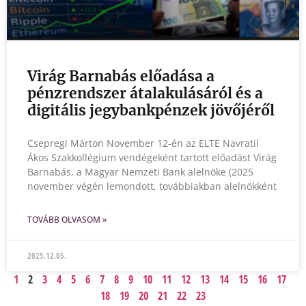
Virág Barnabás előadása a
pénzrendszer átalakulásáról és a
digitális jegybankpénzek jövőjéről
Csepregi Márton November 12-én az ELTE Navratil
Ákos Szakkollégium vendégeként tartott előadást Virág
Barnabás, a Magyar Nemzeti Bank alelnöke (2025
november végén lemondott, továbbiakban alelnökként
TOVÁBB OLVASOM »
2025.12.05.
1
2
3
4
5
6
7
8
9
10
11
12
13
14
15
16
17
18
19
20
21
22
23