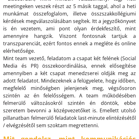
meetingeken veszek részt az 5 másik taggal, ahol a heti
munkámat összefoglalom, illetve összszakkollégiumi
kérdések megválaszolásában segítek. Itt a jegyzőkönyvet
is én vezetem, ami pont olyan érdekfeszítő, mint
amennyire hangzik. Viszont fontosnak tartjuk a
transzparenciát, ezért fontos ennek a megléte és online
elérhetősége.
Mint team vezető, feladatom a csapat két felének (Social
Media és PR) összekoordinálása, ennek elősegítése
amennyiben a két csapat menedzserei oldják meg az
adott feladatot. Mindezeknek a felügyelete, hogy időben,
megfelelő minőségben jelenjenek meg, végsősoron
szintén az én felelősségem. A team működésében
felmerülő változásokról szintén én döntök, ebbe
szeretem bevonni a középvezetőket is. Emellett utolsó
pillanatban felmerülő feladatok last-minute elintézésétől
/ elvégzésétől sem szoktam megrettenni.
Mit gondolsz, mint kommunikációs