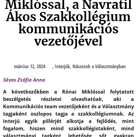
Miklóssal, a Navratil
Ákos Szakkollégium
kommunikációs
vezetőjével
március 12, 2024
,
Interjúk
,
Nászosok a Választmányban
Sávos Zsófia Anna
A következőkben a Rónai Miklóssal folytatott
beszélgetés részletei olvashatóak, aki a
Kommunikációs team vezetőjeként és a Választmány
tagjaként oszlopos tagja a szakkollégiumnak. Az
interjú egyik pillérjét alkotja a fejlődés, mint
fogalom, hiszen mind szakkollégistaként, mind
választmányi tagként, lehetőség, sőt, gyakran