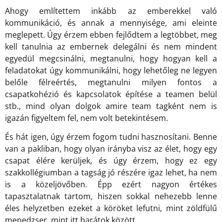
Ahogy említettem inkább az emberekkel való
kommunikáció, és annak a mennyisége, ami eleinte
meglepett. Úgy érzem ebben fejlődtem a legtöbbet, meg
kell tanulnia az embernek delegálni és nem mindent
egyedül megcsinálni, megtanulni, hogy hogyan kell a
feladatokat úgy kommunikálni, hogy lehetőleg ne legyen
belőle félreértés, megtanulni milyen fontos a
csapatkohézió és kapcsolatok építése a teamen belül
stb., mind olyan dolgok amire team tagként nem is
igazán figyeltem fel, nem volt betekintésem.
És hát igen, úgy érzem fogom tudni hasznosítani. Benne
van a pakliban, hogy olyan irányba visz az élet, hogy egy
csapat élére kerüljek, és úgy érzem, hogy ez egy
szakkollégiumban a tagság jó részére igaz lehet, ha nem
is a közeljövőben. Épp ezért nagyon értékes
tapasztalatnak tartom, hiszen sokkal nehezebb lenne
éles helyzetben ezeket a köröket lefutni, mint zöldfülű
menedzser, mint itt barátok között.