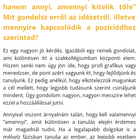
hanem annyi, amennyi kitelik tőle”
Mit gondolsz erről az idézetről, illetve
mennyire kapcsolódik a pozíciódhoz
szerinted?
Ez egy nagyon jó kérdés. Igazából egy remek gondolat,
ami különösen itt a szakkollégiumban központi elem.
Hiszen senki nem úgy jön ide, hogy profi grafikus vagy
menedzser, de pont azért vagyunk itt, hogy fejlődjünk és
tanuljunk. Ez pedig anélkül, hogy elkötelezzük magunkat
a cél mellett, hogy legjobb tudásunk szerint csináljunk
mindent. Úgy gondolom nagyon, nagyon messzire lehet
ezzel a hozzáállással jutni.
Annyival viszont árnyalnám talán, hogy kell valamennyi
“amennyi”, amit különösen a tanulás elején érdemes
már magadnál tudni. Ha a legalapabb dolgokat is a
mélyvíz fázisban tanulja az ember, az legjobb esetben