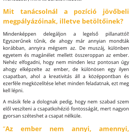
Mit tanácsolnál a pozíció jövőbeli
megpályázóinak, illetve betöltőinek?
Mindenképpen delegáljon a legelső pillanattól!
Egyszerűnek tűnik, de ahogy már annyian mondták
korábban, annyira mégsem az. De muszáj, különben
egyetem és magánélet mellett összeroppan az ember.
Nehéz elfogadni, hogy nem minden lesz pontosan úgy
ahogy elképzelte az ember, de különösen egy ilyen
csapatban, ahol a kreativitás áll a középpontban és
ezerféle megközelítése lehet minden feladatnak, ezt meg
kell lépni.
A másik fele a dolognak pedig, hogy nem szabad szem
elől veszíteni a csapatkohézió fontosságát, mert nagyon
gyorsan széteshet a csapat nélküle.
“
Az ember nem annyi, amennyi,