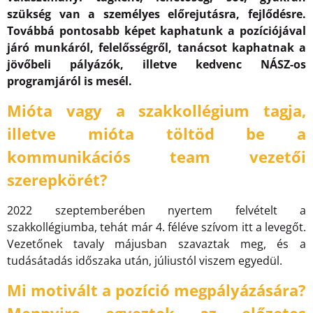
szükség van a személyes előrejutásra, fejlődésre.
Továbbá pontosabb képet kaphatunk a pozíciójával
járó munkáról, felelősségről, tanácsot kaphatnak a
jövőbeli pályázók, illetve kedvenc NÁSZ-os
programjáról is mesél.
Mióta vagy a szakkollégium tagja,
illetve mióta töltöd be a
kommunikációs team vezetői
szerepkörét?
2022 szeptemberében nyertem felvételt a
szakkollégiumba, tehát már 4. féléve szívom itt a levegőt.
Vezetőnek tavaly májusban szavaztak meg, és a
tudásátadás időszaka után, júliustól viszem egyedül.
Mi motivált a pozíció megpályázására?
Mennyire egyeztek az előzetes