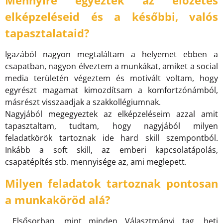
elképzeléseid és a későbbi, valós
tapasztalataid?
Igazából nagyon megtaláltam a helyemet ebben a
csapatban, nagyon élveztem a munkákat, amiket a social
media területén végeztem és motivált voltam, hogy
egyrészt magamat kimozdítsam a komfortzónámból,
másrészt visszaadjak a szakkollégiumnak.
Nagyjából megegyeztek az elképzeléseim azzal amit
tapasztaltam, tudtam, hogy nagyjából milyen
feladatkörök tartoznak ide hard skill szempontból.
Inkább a soft skill, az emberi kapcsolatápolás,
csapatépítés stb. mennyisége az, ami meglepett.
Milyen feladatok tartoznak pontosan
a munkaköröd alá?
Elsősorban, mint minden Választmányi tag, heti