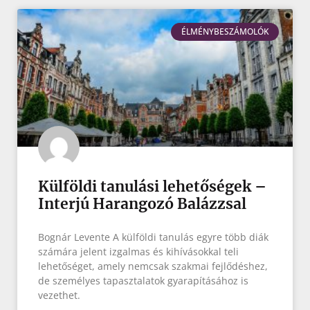
ÉLMÉNYBESZÁMOLÓK
Külföldi tanulási lehetőségek –
Interjú Harangozó Balázzsal
Bognár Levente A külföldi tanulás egyre több diák
számára jelent izgalmas és kihívásokkal teli
lehetőséget, amely nemcsak szakmai fejlődéshez,
de személyes tapasztalatok gyarapításához is
vezethet.