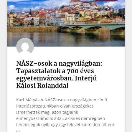
NÁSZ-osok a nagyvilágban:
Tapasztalatok a 700 éves
egyetemvárosban. Interjú
Kálosi Rolanddal
Karl Mátyás A NÁSZ-osok a nagyvilágban című
interjúsorozatunkban olyan országokat
ismerhettek meg, azon tagjaink
élménybeszámolói által, akiknek nemrégiben
lehetőségük nyílt egy-egy félévet külföldön tölteni
az