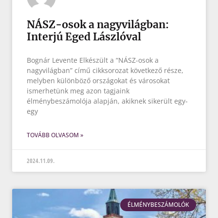
NÁSZ-osok a nagyvilágban:
Interjú Eged Lászlóval
Bognár Levente Elkészült a “NÁSZ-osok a
nagyvilágban” című cikksorozat következő része,
melyben különböző országokat és városokat
ismerhetünk meg azon tagjaink
élménybeszámolója alapján, akiknek sikerült egy-
egy
TOVÁBB OLVASOM »
2024.11.09.
ÉLMÉNYBESZÁMOLÓK