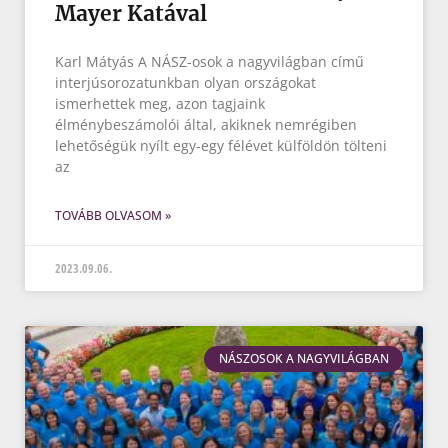
Mayer Katával
Karl Mátyás A NÁSZ-osok a nagyvilágban című
interjúsorozatunkban olyan országokat
ismerhettek meg, azon tagjaink
élménybeszámolói által, akiknek nemrégiben
lehetőségük nyílt egy-egy félévet külföldön tölteni
az
TOVÁBB OLVASOM »
2023.09.06.
NÁSZOSOK A NAGYVILÁGBAN