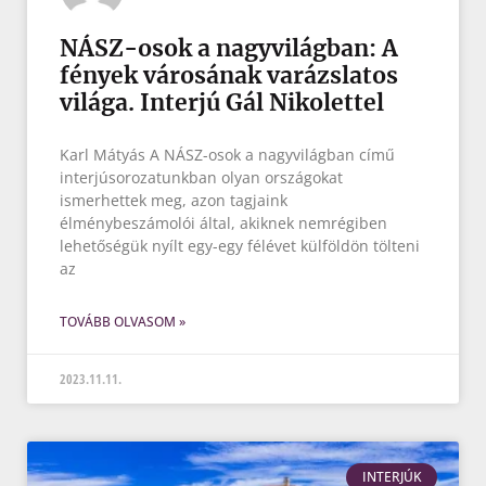
NÁSZ-osok a nagyvilágban: A
fények városának varázslatos
világa. Interjú Gál Nikolettel
Karl Mátyás A NÁSZ-osok a nagyvilágban című
interjúsorozatunkban olyan országokat
ismerhettek meg, azon tagjaink
élménybeszámolói által, akiknek nemrégiben
lehetőségük nyílt egy-egy félévet külföldön tölteni
az
TOVÁBB OLVASOM »
2023.11.11.
INTERJÚK