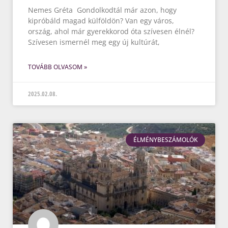
Nemes Gréta Gondolkodtál már azon, hogy
kipróbáld magad külföldön? Van egy város,
ország, ahol már gyerekkorod óta szívesen élnél?
Szívesen ismernél meg egy új kultúrát,
TOVÁBB OLVASOM »
2025.02.08.
ÉLMÉNYBESZÁMOLÓK