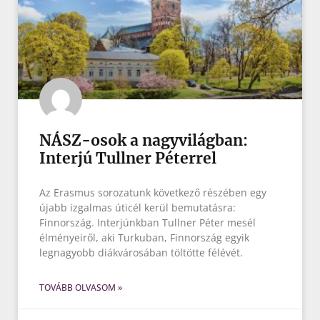
NÁSZ-osok a nagyvilágban:
Interjú Tullner Péterrel
Az Erasmus sorozatunk következő részében egy
újabb izgalmas úticél kerül bemutatásra:
Finnország. Interjúnkban Tullner Péter mesél
élményeiről, aki Turkuban, Finnország egyik
legnagyobb diákvárosában töltötte félévét.
TOVÁBB OLVASOM »