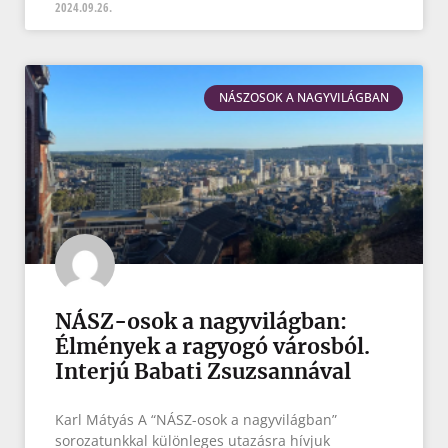
2024.09.26.
NÁSZOSOK A NAGYVILÁGBAN
NÁSZ-osok a nagyvilágban:
Élmények a ragyogó városból.
Interjú Babati Zsuzsannával
Karl Mátyás A “NÁSZ-osok a nagyvilágban”
sorozatunkkal különleges utazásra hívjuk