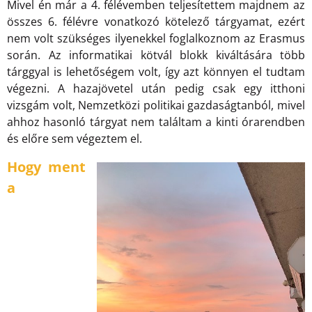
Mivel én már a 4. félévemben teljesítettem majdnem az
összes 6. félévre vonatkozó kötelező tárgyamat, ezért
nem volt szükséges ilyenekkel foglalkoznom az Erasmus
során. Az informatikai kötvál blokk kiváltására több
tárggyal is lehetőségem volt, így azt könnyen el tudtam
végezni. A hazajövetel után pedig csak egy itthoni
vizsgám volt, Nemzetközi politikai gazdaságtanból, mivel
ahhoz hasonló tárgyat nem találtam a kinti órarendben
és előre sem végeztem el.
Hogy ment
a