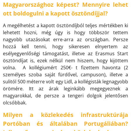
Magyarországhoz képest? Mennyire lehet
ott boldogulni a kapott ösztöndíjjal?
A megélhetést a kapott ösztöndíjból teljes mértékben ki
lehetett hozni, még úgy is hogy többször tettem
nagyobb utazásokat erre-arra az országban. Persze
hozzá kell tenni, hogy sikeresen elnyertem az
esélyegyenlőségi támogatást, illetve az Erasmus Start
ösztöndíjat is, ezek nélkül nem hiszem, hogy kijöttem
volna. A kollégiumért 250€- t fizettem havonta (2
személyes szoba saját fürdővel, campuson), illetve a
sulitól 500 méterre volt egy Lidl, a kollégisták legnagyobb
örömére. Itt az árak leginkább megegyeznek a
magyarokkal, de persze a tengeri dolgok jelentősen
olcsóbbak.
Milyen a közlekedés infrastruktúrája
Portóban és általában Portugáliában?