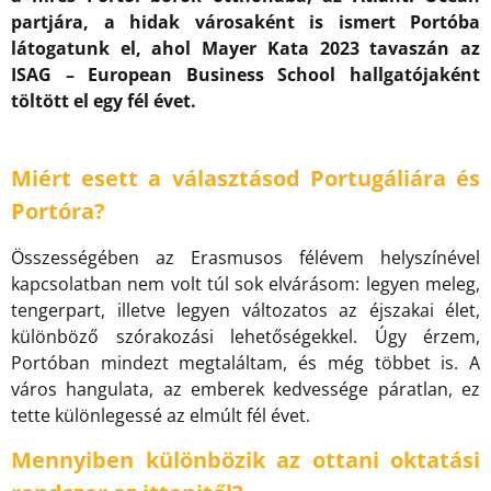
partjára, a hidak városaként is ismert Portóba
látogatunk el, ahol Mayer Kata 2023 tavaszán az
ISAG – European Business School hallgatójaként
töltött el egy fél évet.
Miért esett a választásod Portugáliára és
Portóra?
Összességében az Erasmusos félévem helyszínével
kapcsolatban nem volt túl sok elvárásom: legyen meleg,
tengerpart, illetve legyen változatos az éjszakai élet,
különböző szórakozási lehetőségekkel. Úgy érzem,
Portóban mindezt megtaláltam, és még többet is. A
város hangulata, az emberek kedvessége páratlan, ez
tette különlegessé az elmúlt fél évet.
Mennyiben különbözik az ottani oktatási