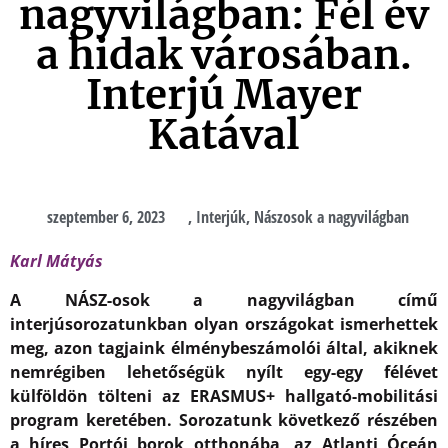
nagyvilágban: Fél év
a hidak városában.
Interjú Mayer
Katával
szeptember 6, 2023
,
Interjúk
,
Nászosok a nagyvilágban
Karl Mátyás
A NÁSZ-osok a nagyvilágban című
interjúsorozatunkban olyan országokat ismerhettek
meg, azon tagjaink élménybeszámolói által, akiknek
nemrégiben lehetőségük nyílt egy-egy félévet
külföldön tölteni az ERASMUS+ hallgató-mobilitási
program keretében. Sorozatunk következő részében
a híres Portói borok otthonába, az Atlanti Óceán