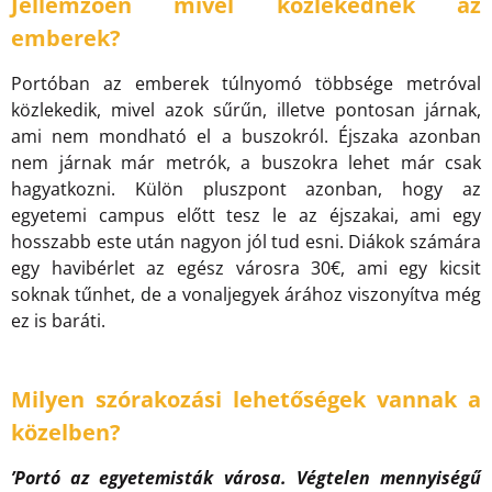
Jellemzően mivel közlekednek az
emberek?
Portóban az emberek túlnyomó többsége metróval
közlekedik, mivel azok sűrűn, illetve pontosan járnak,
ami nem mondható el a buszokról. Éjszaka azonban
nem járnak már metrók, a buszokra lehet már csak
hagyatkozni. Külön pluszpont azonban, hogy az
egyetemi campus előtt tesz le az éjszakai, ami egy
hosszabb este után nagyon jól tud esni. Diákok számára
egy havibérlet az egész városra 30€, ami egy kicsit
soknak tűnhet, de a vonaljegyek árához viszonyítva még
ez is baráti.
Milyen szórakozási lehetőségek vannak a
közelben?
’Portó az egyetemisták városa. Végtelen mennyiségű