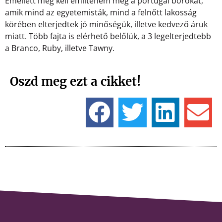
Emellett meg kell említenem még a portugál borokat,
amik mind az egyetemisták, mind a felnőtt lakosság
körében elterjedtek jó minőségük, illetve kedvező áruk
miatt. Több fajta is elérhető belőlük, a 3 legelterjedtebb
a Branco, Ruby, illetve Tawny.
Oszd meg ezt a cikket!