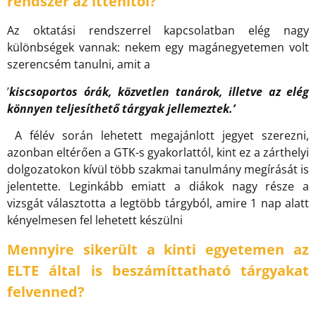
rendszer az ittenitől?
Az oktatási rendszerrel kapcsolatban elég nagy
különbségek vannak: nekem egy magánegyetemen volt
szerencsém tanulni, amit a
’
kiscsoportos órák, közvetlen tanárok, illetve az elég
könnyen teljesíthető tárgyak jellemeztek.’
A félév során lehetett megajánlott jegyet szerezni,
azonban eltérően a GTK-s gyakorlattól, kint ez a zárthelyi
dolgozatokon kívül több szakmai tanulmány megírását is
jelentette. Leginkább emiatt a diákok nagy része a
vizsgát választotta a legtöbb tárgyból, amire 1 nap alatt
kényelmesen fel lehetett készülni
Mennyire sikerült a kinti egyetemen az
ELTE által is beszámíttatható tárgyakat
felvenned?