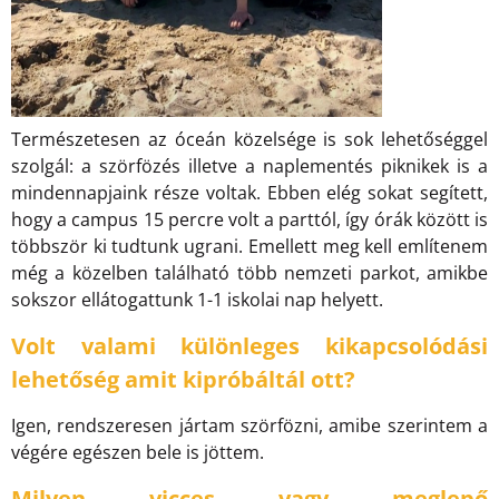
Természetesen az óceán közelsége is sok lehetőséggel
szolgál: a szörfözés illetve a naplementés piknikek is a
mindennapjaink része voltak. Ebben elég sokat segített,
hogy a campus 15 percre volt a parttól, így órák között is
többször ki tudtunk ugrani. Emellett meg kell említenem
még a közelben található több nemzeti parkot, amikbe
sokszor ellátogattunk 1-1 iskolai nap helyett.
Volt valami különleges kikapcsolódási
lehetőség amit kipróbáltál ott?
Igen, rendszeresen jártam szörfözni, amibe szerintem a
végére egészen bele is jöttem.
Milyen vicces vagy meglepő