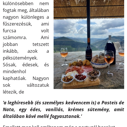
különösebben nem
fogtak meg, általában
nagyon különleges a
fűszerezésük, ami
furcsa volt
számomra. Ami
jobban tetszett
inkább, azok a
péksütemények.
Sósak, édesek, és
mindenhol
kaphatóak. Nagyon
sok változatuk
létezik, de
’a leghíresebb (és személyes kedvencem is) a Pasteis de
Nata, egy édes, vaníliás, krémes sütemény, amit
általában kávé mellé fogyasztanak.’