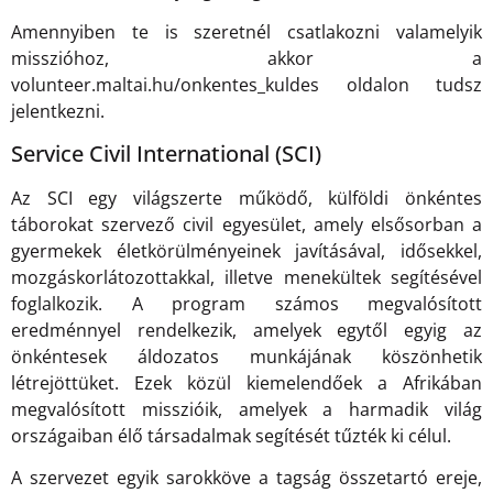
Amennyiben te is szeretnél csatlakozni valamelyik
misszióhoz, akkor a
volunteer.maltai.hu/onkentes_kuldes oldalon tudsz
jelentkezni.
Service Civil International (SCI)
Az SCI egy világszerte működő, külföldi önkéntes
táborokat szervező civil egyesület, amely elsősorban a
gyermekek életkörülményeinek javításával, idősekkel,
mozgáskorlátozottakkal, illetve menekültek segítésével
foglalkozik. A program számos megvalósított
eredménnyel rendelkezik, amelyek egytől egyig az
önkéntesek áldozatos munkájának köszönhetik
létrejöttüket. Ezek közül kiemelendőek a Afrikában
megvalósított misszióik, amelyek a harmadik világ
országaiban élő társadalmak segítését tűzték ki célul.
A szervezet egyik sarokköve a tagság összetartó ereje,