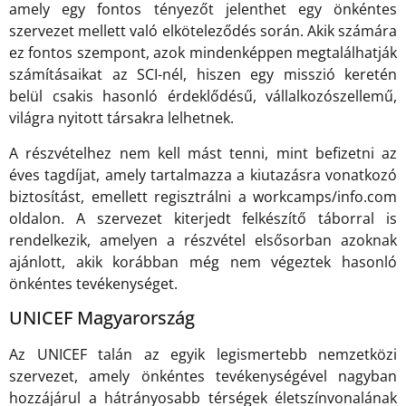
amely egy fontos tényezőt jelenthet egy önkéntes
szervezet mellett való elköteleződés során. Akik számára
ez fontos szempont, azok mindenképpen megtalálhatják
számításaikat az SCI-nél, hiszen egy misszió keretén
belül csakis hasonló érdeklődésű, vállalkozószellemű,
világra nyitott társakra lelhetnek.
A részvételhez nem kell mást tenni, mint befizetni az
éves tagdíjat, amely tartalmazza a kiutazásra vonatkozó
biztosítást, emellett regisztrálni a workcamps/info.com
oldalon. A szervezet kiterjedt felkészítő táborral is
rendelkezik, amelyen a részvétel elsősorban azoknak
ajánlott, akik korábban még nem végeztek hasonló
önkéntes tevékenységet.
UNICEF Magyarország
Az UNICEF talán az egyik legismertebb nemzetközi
szervezet, amely önkéntes tevékenységével nagyban
hozzájárul a hátrányosabb térségek életszínvonalának