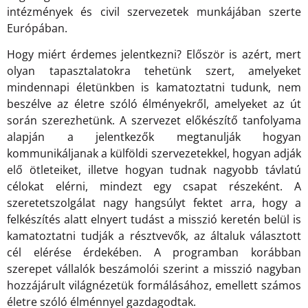
intézmények és civil szervezetek munkájában szerte
Európában.
Hogy miért érdemes jelentkezni? Először is azért, mert
olyan tapasztalatokra tehetünk szert, amelyeket
mindennapi életünkben is kamatoztatni tudunk, nem
beszélve az életre szóló élményekről, amelyeket az út
során szerezhetünk. A szervezet előkészítő tanfolyama
alapján a jelentkezők megtanulják hogyan
kommunikáljanak a külföldi szervezetekkel, hogyan adják
elő ötleteiket, illetve hogyan tudnak nagyobb távlatú
célokat elérni, mindezt egy csapat részeként. A
szeretetszolgálat nagy hangsúlyt fektet arra, hogy a
felkészítés alatt elnyert tudást a misszió keretén belül is
kamatoztatni tudják a résztvevők, az általuk választott
cél elérése érdekében. A programban korábban
szerepet vállalók beszámolói szerint a misszió nagyban
hozzájárult világnézetük formálásához, emellett számos
életre szóló élménnyel gazdagodtak.