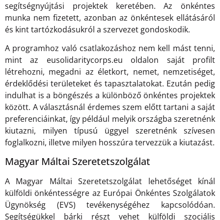
segítségnyújtási projektek keretében. Az önkéntes
munka nem fizetett, azonban az önkéntesek ellátásáról
és kint tartózkodásukról a szervezet gondoskodik.
A programhoz való csatlakozáshoz nem kell mást tenni,
mint az eusolidaritycorps.eu oldalon saját profilt
létrehozni, megadni az életkort, nemet, nemzetiséget,
érdeklődési területeket és tapasztalatokat. Ezután pedig
indulhat is a böngészés a különböző önkéntes projektek
között. A választásnál érdemes szem előtt tartani a saját
preferenciáinkat, így például melyik országba szeretnénk
kiutazni, milyen típusú üggyel szeretnénk szívesen
foglalkozni, illetve milyen hosszúra tervezzük a kiutazást.
Magyar Máltai Szeretetszolgálat
A Magyar Máltai Szeretetszolgálat lehetőséget kínál
külföldi önkéntességre az Európai Önkéntes Szolgálatok
Ügynökség (EVS) tevékenységéhez kapcsolódóan.
Segítségükkel bárki részt vehet külföldi szociális