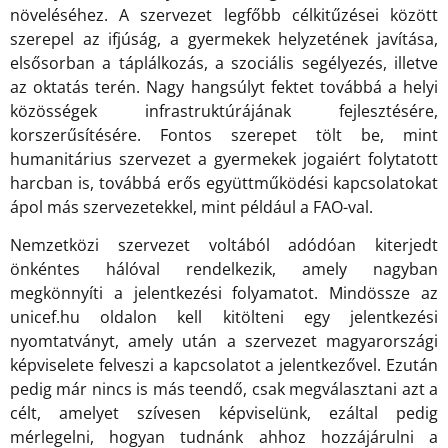
növeléséhez. A szervezet legfőbb célkitűzései között
szerepel az ifjúság, a gyermekek helyzetének javítása,
elsősorban a táplálkozás, a szociális segélyezés, illetve
az oktatás terén. Nagy hangsúlyt fektet továbbá a helyi
közösségek infrastruktúrájának fejlesztésére,
korszerűsítésére. Fontos szerepet tölt be, mint
humanitárius szervezet a gyermekek jogaiért folytatott
harcban is, továbbá erős együttműködési kapcsolatokat
ápol más szervezetekkel, mint például a FAO-val.
Nemzetközi szervezet voltából adódóan kiterjedt
önkéntes hálóval rendelkezik, amely nagyban
megkönnyíti a jelentkezési folyamatot. Mindössze az
unicef.hu oldalon kell kitölteni egy jelentkezési
nyomtatványt, amely után a szervezet magyarországi
képviselete felveszi a kapcsolatot a jelentkezővel. Ezután
pedig már nincs is más teendő, csak megválasztani azt a
célt, amelyet szívesen képviselünk, ezáltal pedig
mérlegelni, hogyan tudnánk ahhoz hozzájárulni a