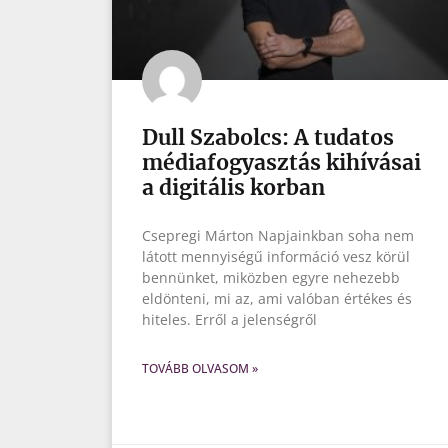
Dull Szabolcs: A tudatos
médiafogyasztás kihívásai
a digitális korban
Csepregi Márton Napjainkban soha nem
látott mennyiségű információ vesz körül
bennünket, miközben egyre nehezebb
eldönteni, mi az, ami valóban értékes és
hiteles. Erről a jelenségről
TOVÁBB OLVASOM »