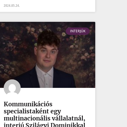
2024.05.24.
INTERJÚK
Kommunikációs
specialistaként egy
multinacionális vállalatnál,
interjú Szilágyi Dominikkal