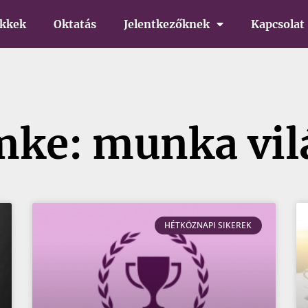
ikkek
Oktatás
Jelentkezőknek
Kapcsolat
mke: munka vil
HÉTKÖZNAPI SIKEREK