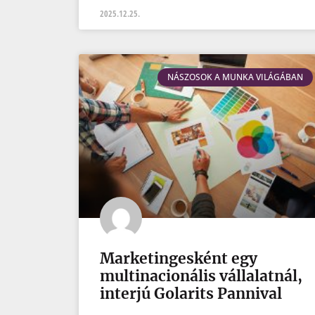
2025.12.25.
NÁSZOSOK A MUNKA VILÁGÁBAN
Marketingesként egy
multinacionális vállalatnál,
interjú Golarits Pannival