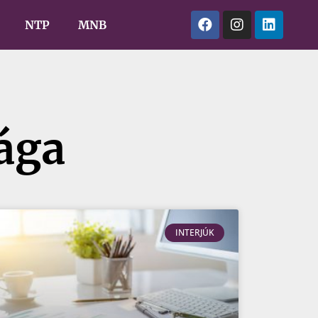
NTP
MNB
ága
INTERJÚK