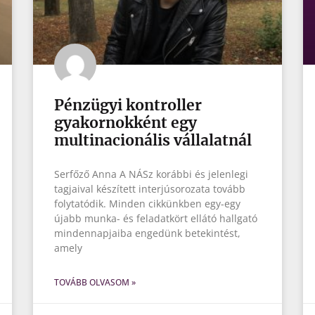
Pénzügyi kontroller
gyakornokként egy
multinacionális vállalatnál
Serfőző Anna A NÁSz korábbi és jelenlegi
tagjaival készített interjúsorozata tovább
folytatódik. Minden cikkünkben egy-egy
újabb munka- és feladatkört ellátó hallgató
mindennapjaiba engedünk betekintést,
amely
TOVÁBB OLVASOM »