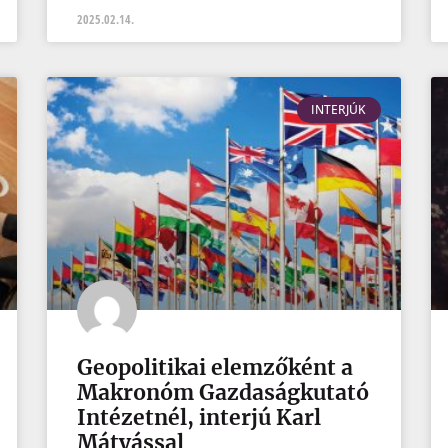
2025.02.14.
INTERJÚK
Geopolitikai elemzőként a
Makronóm Gazdaságkutató
Intézetnél, interjú Karl
Mátyással