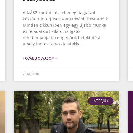
A NÁSZ korábbi és jelenlegi tagjaival
készített interjúsorozata tovább folytatódik.
Minden cikkünkben egy-egy újabb munka-
és feladatkört ellátó hallgató
mindennapjaiba engedünk betekintést,
amely fontos tapasztalatokkal
TOVÁBB OLVASOM »
2024.01.18.
INTERJÚK