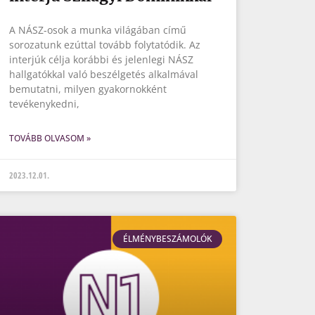
A NÁSZ-osok a munka világában című
sorozatunk ezúttal tovább folytatódik. Az
interjúk célja korábbi és jelenlegi NÁSZ
hallgatókkal való beszélgetés alkalmával
bemutatni, milyen gyakornokként
tevékenykedni,
TOVÁBB OLVASOM »
2023.12.01.
ÉLMÉNYBESZÁMOLÓK