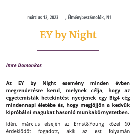
március 12, 2023
,
Élménybeszámolók
,
N1
EY by Night
Imre Domonkos
Az EY by Night esemény minden évben
megrendezésre kerül, melynek célja, hogy az
egyetemisták betekintést nyerjenek egy Big4 cég
mindennapi életébe és, hogy megjöjjön a kedvük
kipróbálni magukat hasonló munkakörnyezetben.
Idén, március elsején az Ernst&Young közel 60
érdeklődőt fogadott, akik az est folyamán