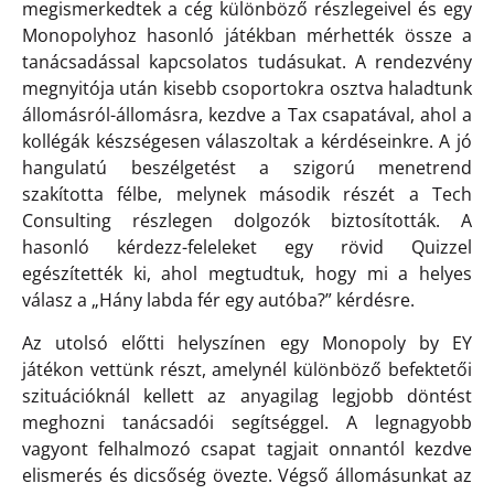
megismerkedtek a cég különböző részlegeivel és egy
Monopolyhoz hasonló játékban mérhették össze a
tanácsadással kapcsolatos tudásukat. A rendezvény
megnyitója után kisebb csoportokra osztva haladtunk
állomásról-állomásra, kezdve a Tax csapatával, ahol a
kollégák készségesen válaszoltak a kérdéseinkre. A jó
hangulatú beszélgetést a szigorú menetrend
szakította félbe, melynek második részét a Tech
Consulting részlegen dolgozók biztosították. A
hasonló kérdezz-feleleket egy rövid Quizzel
egészítették ki, ahol megtudtuk, hogy mi a helyes
válasz a „Hány labda fér egy autóba?” kérdésre.
Az utolsó előtti helyszínen egy Monopoly by EY
játékon vettünk részt, amelynél különböző befektetői
szituációknál kellett az anyagilag legjobb döntést
meghozni tanácsadói segítséggel. A legnagyobb
vagyont felhalmozó csapat tagjait onnantól kezdve
elismerés és dicsőség övezte. Végső állomásunkat az