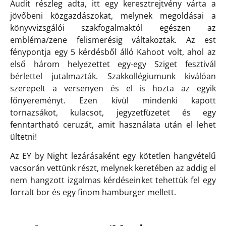
Audit részleg adta, itt egy keresztrejtvény várta a
jövőbeni közgazdászokat, melynek megoldásai a
könyvvizsgálói szakfogalmaktól egészen az
embléma/zene felismerésig váltakoztak. Az est
fénypontja egy 5 kérdésből álló Kahoot volt, ahol az
első három helyezettet egy-egy Sziget fesztivál
bérlettel jutalmazták. Szakkollégiumunk kiválóan
szerepelt a versenyen és el is hozta az egyik
főnyereményt. Ezen kívül mindenki kapott
tornazsákot, kulacsot, jegyzetfüzetet és egy
fenntartható ceruzát, amit használata után el lehet
ültetni!
Az EY by Night lezárásaként egy kötetlen hangvételű
vacsorán vettünk részt, melynek keretében az addig el
nem hangzott izgalmas kérdéseinket tehettük fel egy
forralt bor és egy finom hamburger mellett.