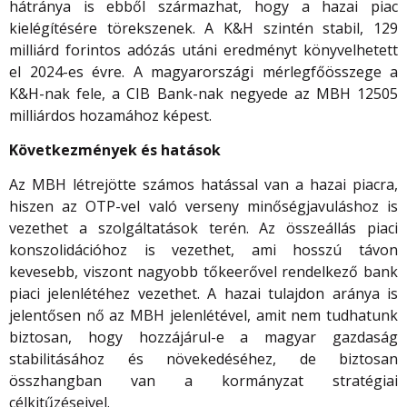
hátránya is ebből származhat, hogy a hazai piac
kielégítésére törekszenek. A K&H szintén stabil, 129
milliárd forintos adózás utáni eredményt könyvelhetett
el 2024-es évre. A magyarországi mérlegfőösszege a
K&H-nak fele, a CIB Bank-nak negyede az MBH 12505
milliárdos hozamához képest.
Következmények és hatások
Az MBH létrejötte számos hatással van a hazai piacra,
hiszen az OTP-vel való verseny minőségjavuláshoz is
vezethet a szolgáltatások terén. Az összeállás piaci
konszolidációhoz is vezethet, ami hosszú távon
kevesebb, viszont nagyobb tőkeerővel rendelkező bank
piaci jelenlétéhez vezethet. A hazai tulajdon aránya is
jelentősen nő az MBH jelenlétével, amit nem tudhatunk
biztosan, hogy hozzájárul-e a magyar gazdaság
stabilitásához és növekedéséhez, de biztosan
összhangban van a kormányzat stratégiai
célkitűzéseivel.