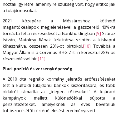
hoztak így létre, amennyire szükség volt, hogy eltitkolják
a tulajdonosokat.
2021 közepére a Mészároshoz köthető
magántőkealapok megjelenésével a gázszerelő 40%-ra
tornázta fel a részesedését a Bankholdingban.
[9]
Száraz
István, Matolcsy fiának üzlettársa szintén a kiskaput
kihasználva, összesen 23%-ot birtokol.
[10]
Továbbá a
Magyar Állam is a Corvinus BHG Zrt.-n keresztül 28%-os
részesedéssel bír.
[11]
Piaci pozíció és versenyképesség
A 2010 óta regnáló kormány jelentős erőfeszítéseket
tett a külföldi tulajdonú bankok kiszorítására, és több
oldalról támadta az „idegen tőkéseket.” A lejárató
kampányok mellett különadókkal sújtotta a
pénzintézeteket, amelyeknek az éves bevételük
többszörösétől történő elesést eredményezett.