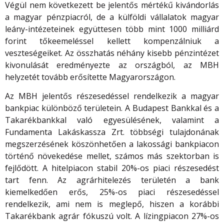
Végül nem következett be jelentős mértékű kivándorlás
a magyar pénzpiacról, de a külföldi vállalatok magyar
leány-intézeteinek együttesen több mint 1000 milliárd
forint tőkeemeléssel kellett kompenzálniuk a
veszteségeiket. Az összhatás néhány kisebb pénzintézet
kivonulását eredményezte az országból, az MBH
helyzetét tovább erősítette Magyarországon.
Az MBH jelentős részesedéssel rendelkezik a magyar
bankpiac különböző területein. A Budapest Bankkal és a
Takarékbankkal való egyesülésének, valamint a
Fundamenta Lakáskassza Zrt. többségi tulajdonának
megszerzésének köszönhetően a lakossági bankpiacon
történő növekedése mellet, számos más szektorban is
fejlődött. A hitelpiacon stabil 20%-os piaci részesedést
tart fenn. Az agrárhitelezés területén a bank
kiemelkedően erős, 25%-os piaci részesedéssel
rendelkezik, ami nem is meglepő, hiszen a korábbi
Takarékbank agrár fókuszú volt. A lízingpiacon 27%-os