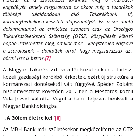
engedélyét, amely megszavazta az akkor még a takarékok
többségi tulajdonában álló Takarékbank új,
kormányberkekben készített alapszabályát. Ezt a sorsdöntő
dokumentumot az érintettek azonban csak az Országos
Takarékszövetkezeti Szövetség (OTSZ) közgyűlését követő
napon ismerhettek meg, amikor már – kényszerűen engedve
a zsarolásnak – döntöttek arról, hogy megszavazzák azt,
bármi lesz is benne.
[7]
A Magyar Takarék Zrt. vezetői közül sokan a Fidesz-
közeli gazdasági körökből érkeztek, ezért új struktúra a
kormányzati döntésektől vált függővé. Spéder Zoltánt
bizalomvesztést követően 2017-ben a Mészáros közeli
Vida József váltotta. Végül a bank teljesen beolvadt a
Magyar Bankholdingba.
„A Gólem életre kel”
[8]
Az MBH Bank már születésekor megközelítette az OTP