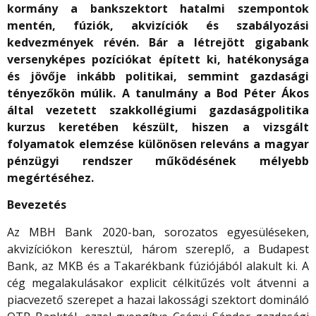
kormány a bankszektort hatalmi szempontok
mentén, fúziók, akvizíciók és szabályozási
kedvezmények révén. Bár a létrejött gigabank
versenyképes pozíciókat épített ki, hatékonysága
és jövője inkább politikai, semmint gazdasági
tényezőkön múlik. A tanulmány a Bod Péter Ákos
által vezetett szakkollégiumi gazdaságpolitika
kurzus keretében készült, hiszen a vizsgált
folyamatok elemzése különösen releváns a magyar
pénzügyi rendszer működésének mélyebb
megértéséhez.
Bevezetés
Az MBH Bank 2020-ban, sorozatos egyesüléseken,
akvizíciókon keresztül, három szereplő, a Budapest
Bank, az MKB és a Takarékbank fúziójából alakult ki. A
cég megalakulásakor explicit célkitűzés volt átvenni a
piacvezető szerepet a hazai lakossági szektort domináló