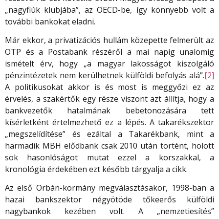
„nagyfiúk klubjába”, az OECD-be, így könnyebb volt a
további bankokat eladni.
Már ekkor, a privatizációs hullám közepette felmerült az
OTP és a Postabank részéről a mai napig unalomig
ismételt érv, hogy „a magyar lakosságot kiszolgáló
pénzintézetek nem kerülhetnek külföldi befolyás alá”.
[2]
A politikusokat akkor is és most is meggyőzi ez az
érvelés, a szakértők egy része viszont azt állítja, hogy a
bankvezetők hatalmának bebetonozására tett
kísérletként értelmezhető ez a lépés. A takarékszektor
„megszelídítése” és ezáltal a Takarékbank, mint a
harmadik MBH elődbank csak 2010 után történt, holott
sok hasonlóságot mutat ezzel a korszakkal, a
kronológia érdekében ezt később tárgyalja a cikk.
Az első Orbán-kormány megválasztásakor, 1998-ban a
hazai bankszektor négyötöde tőkeerős külföldi
nagybankok kezében volt. A „nemzetiesítés”