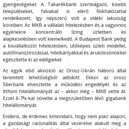
gyengeségeket. A Takarékbank szerteágazó, kisebb
településeket, falvakat is elérő fiókhálózattal
rendelkezett, így népszerű volt a vidéki lakosság
köreiben. Az MKB a vállalati hitelezésben és a vagyonos
egyénekre koncentráló lízing üzletben és
alapkezelésben volt kiemelkedő. A Budapest Bank pedig
a kisvállalkozói hitelezésben, ütőképes üzleti modellel,
autófinanszírozással, hitelkártyákkal és árukölcsönökkel
egészítette ki az eddigieket.
Az egyik első akvizíció az Orosz-Ukrán háború által
teremtett lehetőségből adódott. Ekkor az orosz
Sberbank elvesztette a működési engedélyét és az
itthoni hitelállományát az – akkor még – MKB vette át.
Ezzel 6-7%-kal növelte a megszületőben lévő gigabank
hitelállományát.
Evidens, de érdemes kimondani, hogy nem piaci alapon,
a gazdasági racionalitás által vezérelve alakult meg a