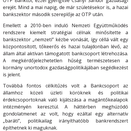
OTP Banktól, ezzel gyengítve Csányi Sándor gazdasági
erejét. Mind a mai napig, de már születésekor is, a hazai
bankszektor második szereplője az OTP után.
Emellett a 2010-ben induló Nemzeti Együttműködés
rendszere kiemelt stratégiai célnak minősítette a
bankszektor „nemzeti” kézbe vonását, így céllá vált egy
központosított, tőkeerős és hazai tulajdonban lévő, az
állam által aktívan támogatott bankcsoport létrehozása.
A megkérdőjelezhetetlen hűség természetesen a
kormány unortodox gazdaságpolitikájában segédkezést
is jelent.
Továbbá fontos célkitűzés volt a Bankcsoport az
államhoz közeli üzleti köröknek és politikai
érdekcsoportoknak való kijátszása a magántőkealapok
intézményén keresztül. A háttérben meghúzódó
gondolatmenet az volt, hogy ezáltal egy alternatív
„baráti”, politikailag irányíthatóbb bankrendszert
építhetnek ki maguknak.