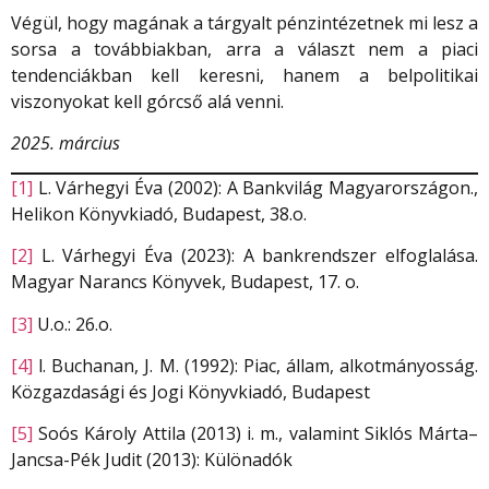
Végül, hogy magának a tárgyalt pénzintézetnek mi lesz a
sorsa a továbbiakban, arra a választ nem a piaci
tendenciákban kell keresni, hanem a belpolitikai
viszonyokat kell górcső alá venni.
2025. március
[1]
L. Várhegyi Éva (2002): A Bankvilág Magyarországon.,
Helikon Könyvkiadó, Budapest, 38.o.
[2]
L. Várhegyi Éva (2023): A bankrendszer elfoglalása.
Magyar Narancs Könyvek, Budapest, 17. o.
[3]
U.o.: 26.o.
[4]
l. Buchanan, J. M. (1992): Piac, állam, alkotmányosság.
Közgazdasági és Jogi Könyvkiadó, Budapest
[5]
Soós Károly Attila (2013) i. m., valamint Siklós Márta–
Jancsa-Pék Judit (2013): Különadók