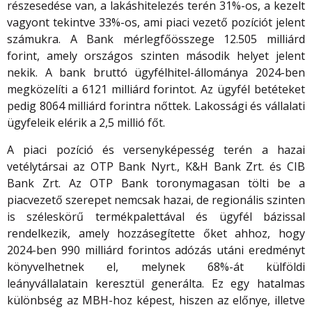
részesedése van, a lakáshitelezés terén 31%-os, a kezelt
vagyont tekintve 33%-os, ami piaci vezető pozíciót jelent
számukra. A Bank mérlegfőösszege 12.505 milliárd
forint, amely országos szinten második helyet jelent
nekik. A bank bruttó ügyfélhitel-állománya 2024-ben
megközelíti a 6121 milliárd forintot. Az ügyfél betéteket
pedig 8064 milliárd forintra nőttek. Lakossági és vállalati
ügyfeleik elérik a 2,5 millió főt.
A piaci pozíció és versenyképesség terén a hazai
vetélytársai az OTP Bank Nyrt., K&H Bank Zrt. és CIB
Bank Zrt. Az OTP Bank toronymagasan tölti be a
piacvezető szerepet nemcsak hazai, de regionális szinten
is széleskörű termékpalettával és ügyfél bázissal
rendelkezik, amely hozzásegítette őket ahhoz, hogy
2024-ben 990 milliárd forintos adózás utáni eredményt
könyvelhetnek el, melynek 68%-át külföldi
leányvállalatain keresztül generálta. Ez egy hatalmas
különbség az MBH-hoz képest, hiszen az előnye, illetve