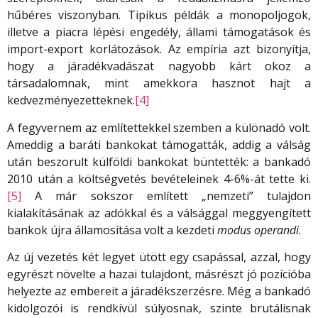
hűbéres viszonyban. Tipikus példák a monopoljogok,
illetve a piacra lépési engedély, állami támogatások és
import-export korlátozások. Az empíria azt bizonyítja,
hogy a járadékvadászat nagyobb kárt okoz a
társadalomnak, mint amekkora hasznot hajt a
kedvezményezetteknek.
[4]
A fegyvernem az említettekkel szemben a különadó volt.
Ameddig a baráti bankokat támogatták, addig a válság
után beszorult külföldi bankokat büntették: a bankadó
2010 után a költségvetés bevételeinek 4-6%-át tette ki.
[5]
A már sokszor említett „nemzeti” tulajdon
kialakításának az adókkal és a válsággal meggyengített
bankok újra államosítása volt a kezdeti
modus operandi
.
Az új vezetés két legyet ütött egy csapással, azzal, hogy
egyrészt növelte a hazai tulajdont, másrészt jó pozícióba
helyezte az embereit a járadékszerzésre. Még a bankadó
kidolgozói is rendkívül súlyosnak, szinte brutálisnak