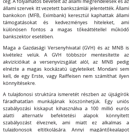
cég. A folyamatos bevételt az állami megrendelések és az
állami szervek itt vezetett bankszámlái jelentették. Állami
bankokon (MFB, Eximbank) keresztül kaphattak állami
támogatásokat és kedvezményes hiteleket, ami
különösen fontos a magas tőkeáttétellel működő
bankszektor esetében.
Maga a Gazdasági Versenyhivatal (GVH) és az MNB is
kivételez velük. A GVH többször mentesítette az
akvizícióikat a versenyvizsgálat alól, az MNB pedig
elnézte a magas kockázatú ügyleteiket. Mondani sem
kell, de egy Erste, vagy Raiffeisen nem számíthat ilyen
könnyítésekre.
A tulajdonosi struktúra ismeretét részben az újságírók
fáradhatatlan munkájának köszönhetjük. Egy uniós
szabályozási kiskaput kihasználva a 100 millió eurós
alatti alternatív befektetési alapok könnyített
szabályozást élveznek, ami miatt ez alkalmas a
tulajdonosok eltitkolására. Annyi magántőkealapot