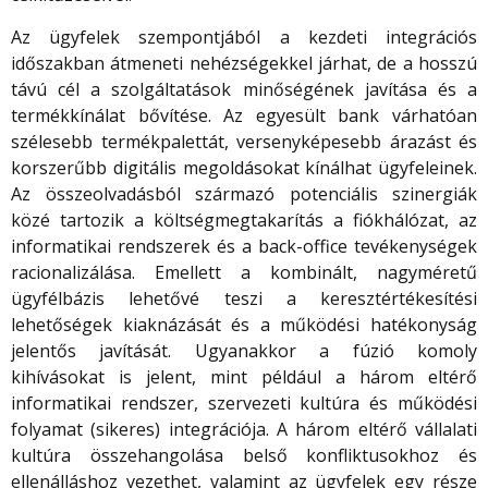
Az ügyfelek szempontjából a kezdeti integrációs
időszakban átmeneti nehézségekkel járhat, de a hosszú
távú cél a szolgáltatások minőségének javítása és a
termékkínálat bővítése. Az egyesült bank várhatóan
szélesebb termékpalettát, versenyképesebb árazást és
korszerűbb digitális megoldásokat kínálhat ügyfeleinek.
Az összeolvadásból származó potenciális szinergiák
közé tartozik a költségmegtakarítás a fiókhálózat, az
informatikai rendszerek és a back-office tevékenységek
racionalizálása. Emellett a kombinált, nagyméretű
ügyfélbázis lehetővé teszi a keresztértékesítési
lehetőségek kiaknázását és a működési hatékonyság
jelentős javítását. Ugyanakkor a fúzió komoly
kihívásokat is jelent, mint például a három eltérő
informatikai rendszer, szervezeti kultúra és működési
folyamat (sikeres) integrációja. A három eltérő vállalati
kultúra összehangolása belső konfliktusokhoz és
ellenálláshoz vezethet, valamint az ügyfelek egy része