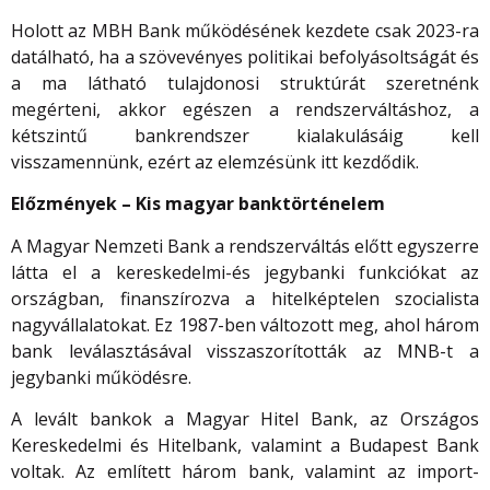
Holott az MBH Bank működésének kezdete csak 2023-ra
datálható, ha a szövevényes politikai befolyásoltságát és
a ma látható tulajdonosi struktúrát szeretnénk
megérteni, akkor egészen a rendszerváltáshoz, a
kétszintű bankrendszer kialakulásáig kell
visszamennünk, ezért az elemzésünk itt kezdődik.
Előzmények – Kis magyar banktörténelem
A Magyar Nemzeti Bank a rendszerváltás előtt egyszerre
látta el a kereskedelmi-és jegybanki funkciókat az
országban, finanszírozva a hitelképtelen szocialista
nagyvállalatokat. Ez 1987-ben változott meg, ahol három
bank leválasztásával visszaszorították az MNB-t a
jegybanki működésre.
A levált bankok a Magyar Hitel Bank, az Országos
Kereskedelmi és Hitelbank, valamint a Budapest Bank
voltak. Az említett három bank, valamint az import-