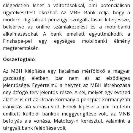
elégedetlen lehet a változásokkal, ami potenciálisan
ügyfélvesztést okozhat. Az MBH Bank célja, hogy a
modern, digitalizált pénzügyi szolgáltatásait kiterjessze,
beleértve az online számlakezelést és a mobilbanki
alkalmazásokat. A bank emellett együttműködik a
Finshape-pel egy egységes mobilbanki élmény
megteremtésén.
Összefoglaló
Az MBH kiépítése egy hatalmas mérföldkő a magyar
gazdasági életben, bár nem ez az elsődleges
jelentősége. Egyértelmű a helyzet: az MBH létrehozása
egy átfogó terv jelentős része. A cél, melyet egy évtized
alatt el is ért az Orbán kormány a pénzpiac kormányzati
irányítás alá vonása volt. Ennek lépései a már fentebb
említett külföldi bankok meggyengítése volt, az MNB
befolyás alá vonása, Matolcsy-n keresztül, valamint a
tárgyalt bank felépítése volt.