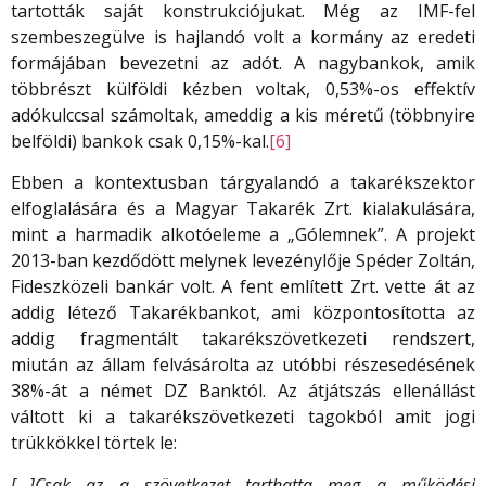
tartották saját konstrukciójukat. Még az IMF-fel
szembeszegülve is hajlandó volt a kormány az eredeti
formájában bevezetni az adót. A nagybankok, amik
többrészt külföldi kézben voltak, 0,53%-os effektív
adókulccsal számoltak, ameddig a kis méretű (többnyire
belföldi) bankok csak 0,15%-kal.
[6]
Ebben a kontextusban tárgyalandó a takarékszektor
elfoglalására és a Magyar Takarék Zrt. kialakulására,
mint a harmadik alkotóeleme a „Gólemnek”. A projekt
2013-ban kezdődött melynek levezénylője Spéder Zoltán,
Fideszközeli bankár volt. A fent említett Zrt. vette át az
addig létező Takarékbankot, ami központosította az
addig fragmentált takarékszövetkezeti rendszert,
miután az állam felvásárolta az utóbbi részesedésének
38%-át a német DZ Banktól. Az átjátszás ellenállást
váltott ki a takarékszövetkezeti tagokból amit jogi
trükkökkel törtek le:
[…]Csak az a szövetkezet tarthatta meg a működési