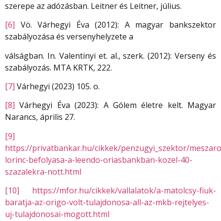
szerepe az adózásban. Leitner és Leitner, július.
[6]
Vö. Várhegyi Éva (2012): A magyar bankszektor
szabályozása és versenyhelyzete a
válságban. In. Valentinyi et. al., szerk. (2012): Verseny és
szabályozás. MTA KRTK, 222.
[7]
Várhegyi (2023) 105. o.
[8]
Várhegyi Éva (2023): A Gólem életre kelt. Magyar
Narancs, április 27.
[9]
https://privatbankar.hu/cikkek/penzugyi_szektor/meszaro
lorinc-befolyasa-a-leendo-oriasbankban-kozel-40-
szazalekra-nott.html
[10]
https://mfor.hu/cikkek/vallalatok/a-matolcsy-fiuk-
baratja-az-origo-volt-tulajdonosa-all-az-mkb-rejtelyes-
uj-tulajdonosai-mogott.html