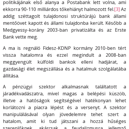
politikájának első alanya a Postabank lett volna, ami
ekkorra 90-110 milliárdos tőkehiányt halmozott fel.
[3]
Az
addig széttagolt tulajdonosi struktúrájú bank állami
mentőövet kapott és állami tulajdonba került. Később a
Medgyessy-korány 2003-ban privatizálta és az Erste
Bank vette meg.
A ma is regnáló Fidesz-KDNP kormány 2010-ben tért
vissza hatalomra és ezzel megindult a 2008-ban
meggyengült külföldi bankok elleni hadjárat, a
gazdasági élet megszállása és a hatalmuk szolgálatába
állítása.
A pénzügyi szektor alkalmasnak találtatott a
járadékvadászatra, mivel magas a belépési küszöb,
illetve a hatóságok segítségével hatékonyan lehet
korlátozni a piacra lépést és a versenyt. A szektor
manipulálásával olyan jövedelemre tehet szert a
hatalom, amit ki tud játszani a hozzá hűséges
szereplőknek, akárcsak a feudalizmusra jellemző