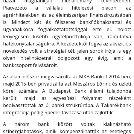
hazai magbankjait hitelállomány tekintetében.
Piacvezető a vállalati hitelezési piacon, az
agrárhitelekben és az élelmiszeripar finanszírozásában
is. Mindezt két és félszeres bankfiókhálózattal és
ugyanakkora foglalkoztatottsággal érte el, holott
lényegesen kisebb ügyfélportfóliója van, rámutatva
hatékonytalanságukra. A kezdetektől fogva az akvizíciós
növekedés volt a stratégiai cél, jelen sorok írója is egy
olyan hitelintézetnél dolgozott egy évig, amit a
bankcsoport felvásárolt.
Az állam először megvásárolta az MKB Bankot 2014-ben,
majd 2015-ben privatizálta azt Mészáros Lőrinc és üzleti
körei számára. A Budapest Bank állami tulajdonba
került, majd az egyesítési folyamat részeként
beolvasztották az új banki struktúrába. A Takarékbank
integrációja pedig Spéder távozása után zajlott le.
A három bank között voltak kiaknázható
szinergiahatások, amik kompenzálhatták az esetleges