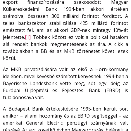
export finanszírozására szakosodott Magyar
Külkereskedelmi Bank 1994-ben akkori értéken
számolva, összesen 300 milliárd forintot fordított. A
teljes bankszektor stabilizálása 425 milliárd forintot
emésztett fel, ami az akkori GDP-nek mintegy 10%-át
jelentette.
[1]
Többek között ez volt a politikai hatalom
alá rendelt bankok megmentésének az ára. A cikk a
továbbiakban a BB és az MKB történetét követi ezek
közül.
Az MKB privatizálására volt az első a Horn-kormány
idejében, mivel kevésbé számított kényesnek. 1994-ben a
Bayerische Landesbank vette meg, sőt egy ideig az
Európai Újjáépítési és Fejlesztési Bank (EBRD) is
tulajdonosává vált.
A Budapest Bank értékesítésére 1995-ben került sor,
amikor – állami hozomány és az EBRD segítséggel – az
amerikai General Electric pénzügyi szárnyának vált
részévé. Az ezt követkő évben Magyarország belépett a