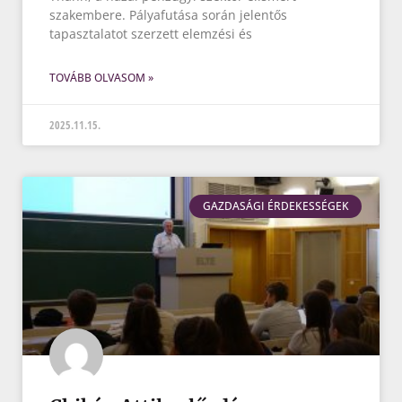
szakembere. Pályafutása során jelentős
tapasztalatot szerzett elemzési és
TOVÁBB OLVASOM »
2025.11.15.
GAZDASÁGI ÉRDEKESSÉGEK