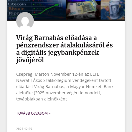
Virág Barnabás előadása a
pénzrendszer átalakulásáról és
a digitális jegybankpénzek
jövőjéről
Csepregi Márton November 12-én az ELTE
Navratil Ákos Szakkollégium vendégeként tartott
előadást Virág Barnabás, a Magyar Nemzeti Bank
alelnöke (2025 november végén lemondott,
továbbiakban alelnökként
TOVÁBB OLVASOM »
2025.12.05.