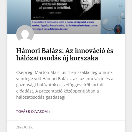
Hámori Balázs: Az innováció és
hálózatosodás új korszaka
Csepregi Márton Március 4-én szakkollégiumunk
vendége volt Hámori Balázs, aki az innováció és a
gazdasági hálózatok összefüggéseiről tartott
előadást. A prezentáció középpontjában a
hálózatosodás gazdasági
TOVÁBB OLVASOM »
2026.03.25.