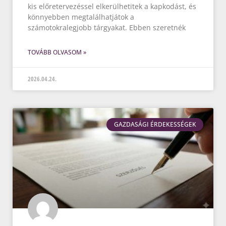
kis előretervezéssel elkerülhetitek a kapkodást, és
könnyebben megtalálhatjátok a
számotokralegjobb tárgyakat. Ebben szeretnék
TOVÁBB OLVASOM »
2026.04.24.
GAZDASÁGI ÉRDEKESSÉGEK