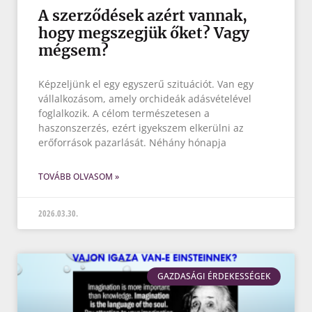
A szerződések azért vannak,
hogy megszegjük őket? Vagy
mégsem?
Képzeljünk el egy egyszerű szituációt. Van egy
vállalkozásom, amely orchideák adásvételével
foglalkozik. A célom természetesen a
haszonszerzés, ezért igyekszem elkerülni az
erőforrások pazarlását. Néhány hónapja
TOVÁBB OLVASOM »
2026.03.30.
GAZDASÁGI ÉRDEKESSÉGEK