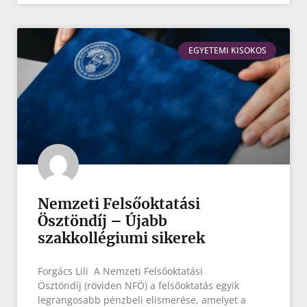
EGYETEMI KISOKOS
Nemzeti Felsőoktatási
Ösztöndíj – Újabb
szakkollégiumi sikerek
Forgács Lili A Nemzeti Felsőoktatási
Ösztöndíj (röviden NFÖ) a felsőoktatás egyik
legrangosabb pénzbeli elismerése, amelyet a