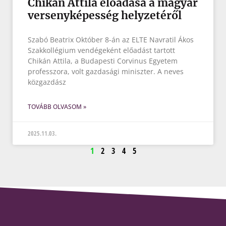
Chikán Attila előadása a magyar
versenyképesség helyzetéről
Szabó Beatrix Október 8-án az ELTE Navratil Ákos
Szakkollégium vendégeként előadást tartott
Chikán Attila, a Budapesti Corvinus Egyetem
professzora, volt gazdasági miniszter. A neves
közgazdász
TOVÁBB OLVASOM »
2025.11.03.
1
2
3
4
5