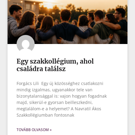
Egy szakkollégium, ahol
családra találsz
Forgács Lili Egy új közösséghez csatlakozni
mindig izgalmas, ugyanakkor tele van
bizonytalansággal is: vajon hogyan fogadnak
majd, sikerül-e gyorsan beilleszkedni,
megtalálom-e a helyemet? A Navratil Ákos
Szakkollégiumban fontosnak
TOVÁBB OLVASOM »