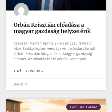
Orbán Krisztián előadása a
magyar gazdaság helyzetéről
Csepregi Márton Április 27-én az ELTE Navratil
Ákos Szakkollégium vendégeként előadást tartott
Orbán Krisztián közgazdász „Magyar gazdaság”
címmel. Az előadás két fő kérdés köré épült:
TOVÁBB OLVASOM »
2026.05.14.
EGYÉB KATEGÓRIA