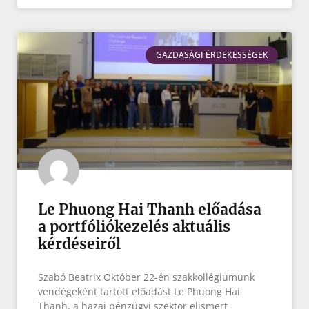
GAZDASÁGI ÉRDEKESSÉGEK
Le Phuong Hai Thanh előadása
a portfóliókezelés aktuális
kérdéseiről
Szabó Beatrix Október 22-én szakkollégiumunk
vendégeként tartott előadást Le Phuong Hai
Thanh, a hazai pénzügyi szektor elismert