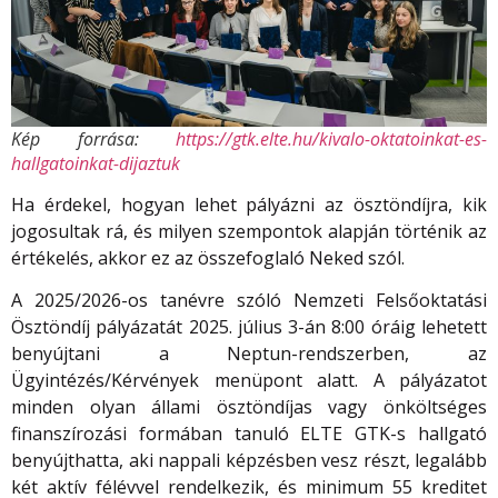
Kép forrása:
https://gtk.elte.hu/kivalo-oktatoinkat-es-
hallgatoinkat-dijaztuk
Ha érdekel, hogyan lehet pályázni az ösztöndíjra, kik
jogosultak rá, és milyen szempontok alapján történik az
értékelés, akkor ez az összefoglaló Neked szól.
A 2025/2026-os tanévre szóló Nemzeti Felsőoktatási
Ösztöndíj pályázatát 2025. július 3-án 8:00 óráig lehetett
benyújtani a Neptun-rendszerben, az
Ügyintézés/Kérvények menüpont alatt. A pályázatot
minden olyan állami ösztöndíjas vagy önköltséges
finanszírozási formában tanuló ELTE GTK-s hallgató
benyújthatta, aki nappali képzésben vesz részt, legalább
két aktív félévvel rendelkezik, és minimum 55 kreditet