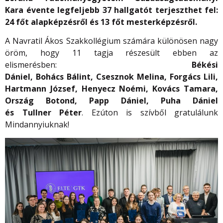
Kara évente legfeljebb 37 hallgatót terjeszthet fel:
24 főt alapképzésről és 13 főt mesterképzésről.
A Navratil Ákos Szakkollégium számára különösen nagy
öröm, hogy 11 tagja részesült ebben az
elismerésben:
Békési
Dániel, Bohács Bálint, Csesznok Melina, Forgács Lili,
Hartmann József, Henyecz Noémi, Kovács Tamara,
Ország Botond, Papp Dániel, Puha Dániel
és Tullner Péter
. Ezúton is szívből gratulálunk
Mindannyiuknak!