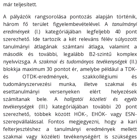
már teljesített.
A pályázók rangsorolása pontozás alapján történik,
három fő terület figyelembevételével. A
tanulmányi
eredmények
(I.) kategóriájában legfeljebb 40 pont
szerezhető. Ide tartozik a két releváns félév súlyozott
tanulmányi átlagának számtani átlaga, valamint a
második és további, legalább B2-szintű komplex
nyelvvizsga. A
szakmai és tudományos tevékenységek
(II.)
blokkja maximum 30 pontot ér, amelybe például a TDK-
és OTDK-eredmények, szakkollégiumi és
tudományszervezési munka, illetve szakmai és
esettanulmányi versenyeken elért helyezések
számítanak bele. A
hallgatói közéleti és egyéb
tevékenységek
(III.) kategóriájában további 20 pont
szerezhető, többek között HÖK-, EHÖK- vagy ESN-
szerepvállalással. Fontos megjegyezni, hogy a kari
felterjesztéshez a tanulmányi eredmények mellett
szakmai vagy közéleti tevékenységért is szükséges