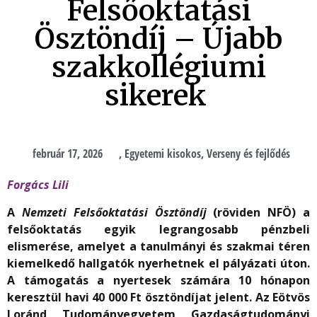
Felsőoktatási
Ösztöndíj – Újabb
szakkollégiumi
sikerek
február 17, 2026
,
Egyetemi kisokos
,
Verseny és fejlődés
Forgács Lili
A
Nemzeti Felsőoktatási Ösztöndíj
(röviden NFÖ) a
felsőoktatás egyik legrangosabb pénzbeli
elismerése, amelyet a tanulmányi és szakmai téren
kiemelkedő hallgatók nyerhetnek el pályázati úton.
A támogatás a nyertesek számára 10 hónapon
keresztül havi 40 000 Ft ösztöndíjat jelent. Az Eötvös
Loránd Tudományegyetem Gazdaságtudományi