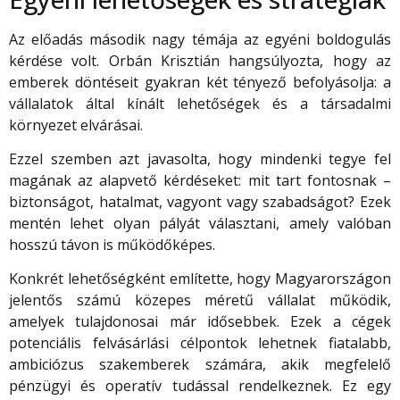
Az előadás második nagy témája az egyéni boldogulás
kérdése volt. Orbán Krisztián hangsúlyozta, hogy az
emberek döntéseit gyakran két tényező befolyásolja: a
vállalatok által kínált lehetőségek és a társadalmi
környezet elvárásai.
Ezzel szemben azt javasolta, hogy mindenki tegye fel
magának az alapvető kérdéseket: mit tart fontosnak –
biztonságot, hatalmat, vagyont vagy szabadságot? Ezek
mentén lehet olyan pályát választani, amely valóban
hosszú távon is működőképes.
Konkrét lehetőségként említette, hogy Magyarországon
jelentős számú közepes méretű vállalat működik,
amelyek tulajdonosai már idősebbek. Ezek a cégek
potenciális felvásárlási célpontok lehetnek fiatalabb,
ambiciózus szakemberek számára, akik megfelelő
pénzügyi és operatív tudással rendelkeznek. Ez egy