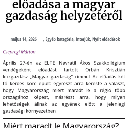
előadása a magyar
gazdaság helyzetéről
május 14, 2026
,
Egyéb kategória
,
Interjúk
,
Nyílt előadások
Csepregi Márton
Április 27-én az ELTE Navratil Ákos Szakkollégium
vendégeként előadást tartott Orbán Krisztián
közgazdász „Magyar gazdaság” címmel. Az előadás két
fő kérdés köré épült: egyrészt arra kereste a választ,
hogy Magyarország miért maradt le a régió több
országához képest, másrészt arra, hogy milyen
lehetőségek állnak az egyének előtt a jelenlegi
gazdasági környezetben.
Miért maradt le Magyarország?