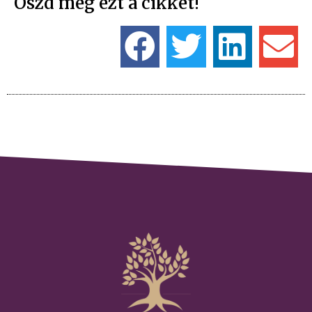
Oszd meg ezt a cikket!