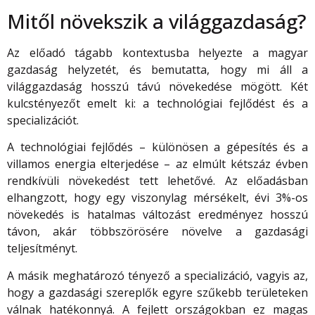
Mitől növekszik a világgazdaság?
Az előadó tágabb kontextusba helyezte a magyar
gazdaság helyzetét, és bemutatta, hogy mi áll a
világgazdaság hosszú távú növekedése mögött. Két
kulcstényezőt emelt ki: a technológiai fejlődést és a
specializációt.
A technológiai fejlődés – különösen a gépesítés és a
villamos energia elterjedése – az elmúlt kétszáz évben
rendkívüli növekedést tett lehetővé. Az előadásban
elhangzott, hogy egy viszonylag mérsékelt, évi 3%-os
növekedés is hatalmas változást eredményez hosszú
távon, akár többszörösére növelve a gazdasági
teljesítményt.
A másik meghatározó tényező a specializáció, vagyis az,
hogy a gazdasági szereplők egyre szűkebb területeken
válnak hatékonnyá. A fejlett országokban ez magas