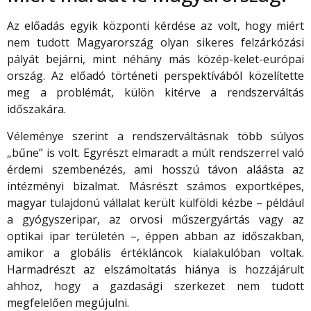
Az előadás egyik központi kérdése az volt, hogy miért
nem tudott Magyarország olyan sikeres felzárkózási
pályát bejárni, mint néhány más közép-kelet-európai
ország. Az előadó történeti perspektívából közelítette
meg a problémát, külön kitérve a rendszerváltás
időszakára.
Véleménye szerint a rendszerváltásnak több súlyos
„bűne” is volt. Egyrészt elmaradt a múlt rendszerrel való
érdemi szembenézés, ami hosszú távon aláásta az
intézményi bizalmat. Másrészt számos exportképes,
magyar tulajdonú vállalat került külföldi kézbe – például
a gyógyszeripar, az orvosi műszergyártás vagy az
optikai ipar területén –, éppen abban az időszakban,
amikor a globális értékláncok kialakulóban voltak.
Harmadrészt az elszámoltatás hiánya is hozzájárult
ahhoz, hogy a gazdasági szerkezet nem tudott
megfelelően megújulni.