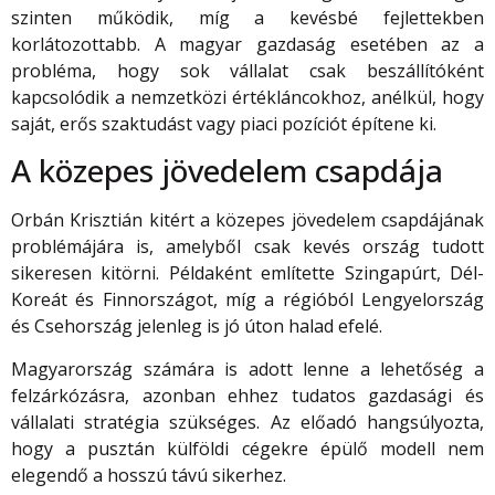
szinten működik, míg a kevésbé fejlettekben
korlátozottabb. A magyar gazdaság esetében az a
probléma, hogy sok vállalat csak beszállítóként
kapcsolódik a nemzetközi értékláncokhoz, anélkül, hogy
saját, erős szaktudást vagy piaci pozíciót építene ki.
A közepes jövedelem csapdája
Orbán Krisztián kitért a közepes jövedelem csapdájának
problémájára is, amelyből csak kevés ország tudott
sikeresen kitörni. Példaként említette Szingapúrt, Dél-
Koreát és Finnországot, míg a régióból Lengyelország
és Csehország jelenleg is jó úton halad efelé.
Magyarország számára is adott lenne a lehetőség a
felzárkózásra, azonban ehhez tudatos gazdasági és
vállalati stratégia szükséges. Az előadó hangsúlyozta,
hogy a pusztán külföldi cégekre épülő modell nem
elegendő a hosszú távú sikerhez.