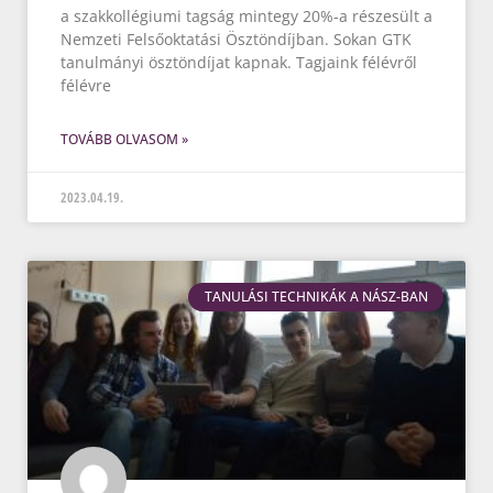
a szakkollégiumi tagság mintegy 20%-a részesült a
Nemzeti Felsőoktatási Ösztöndíjban. Sokan GTK
tanulmányi ösztöndíjat kapnak. Tagjaink félévről
félévre
TOVÁBB OLVASOM »
2023.04.19.
TANULÁSI TECHNIKÁK A NÁSZ-BAN