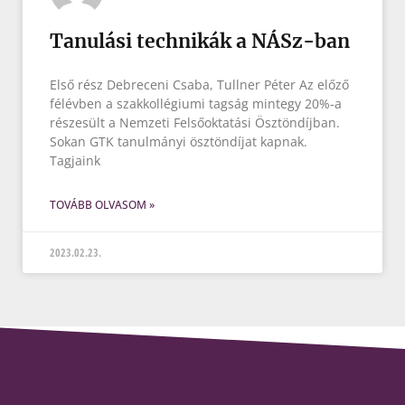
Tanulási technikák a NÁSz-ban
Első rész Debreceni Csaba, Tullner Péter Az előző
félévben a szakkollégiumi tagság mintegy 20%-a
részesült a Nemzeti Felsőoktatási Ösztöndíjban.
Sokan GTK tanulmányi ösztöndíjat kapnak.
Tagjaink
TOVÁBB OLVASOM »
2023.02.23.