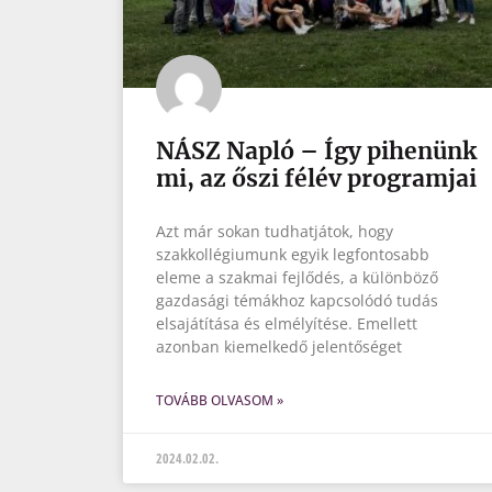
NÁSZ Napló – Így pihenünk
mi, az őszi félév programjai
Azt már sokan tudhatjátok, hogy
szakkollégiumunk egyik legfontosabb
eleme a szakmai fejlődés, a különböző
gazdasági témákhoz kapcsolódó tudás
elsajátítása és elmélyítése. Emellett
azonban kiemelkedő jelentőséget
TOVÁBB OLVASOM »
2024.02.02.