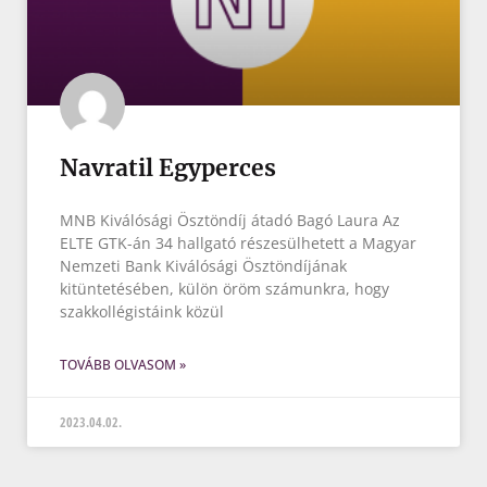
Navratil Egyperces
MNB Kiválósági Ösztöndíj átadó Bagó Laura Az
ELTE GTK-án 34 hallgató részesülhetett a Magyar
Nemzeti Bank Kiválósági Ösztöndíjának
kitüntetésében, külön öröm számunkra, hogy
szakkollégistáink közül
TOVÁBB OLVASOM »
2023.04.02.