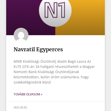
Navratil Egyperces
MNB Kiválósági Ösztöndíj átadó Bagó Laura Az
ELTE GTK-án 34 hallgató részesülhetett a Magyar
Nemzeti Bank Kiválósági Ösztöndíjának
kitüntetésében, külön öröm számunkra, hogy
szakkollégistáink közül
TOVÁBB OLVASOM »
2023.04.02.