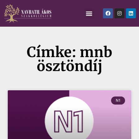
Címke: mnb
ösztöndíj
N1