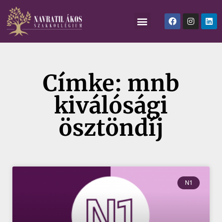
Címke: mnb
kiválósági
ösztöndíj
N1