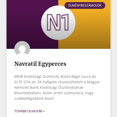
ÉLMÉNYBESZÁMOLÓK
Navratil Egyperces
MNB Kiválósági Ösztöndíj átadó Bagó Laura Az
ELTE GTK-án 34 hallgató részesülhetett a Magyar
Nemzeti Bank Kiválósági Ösztöndíjának
kitüntetésében, külön öröm számunkra, hogy
szakkollégistáink közül
TOVÁBB OLVASOM »