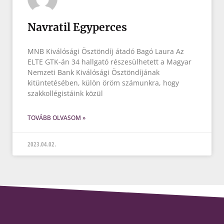
Navratil Egyperces
MNB Kiválósági Ösztöndíj átadó Bagó Laura Az
ELTE GTK-án 34 hallgató részesülhetett a Magyar
Nemzeti Bank Kiválósági Ösztöndíjának
kitüntetésében, külön öröm számunkra, hogy
szakkollégistáink közül
TOVÁBB OLVASOM »
2023.04.02.