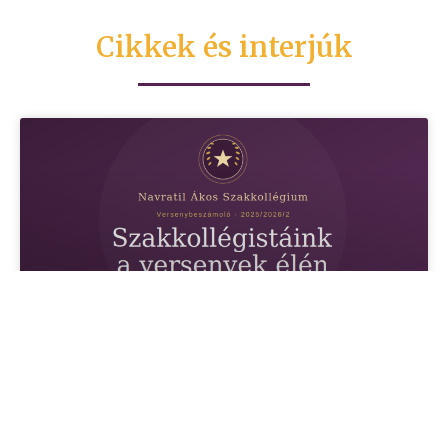
Cikkek és interjúk
Versenysikerekben gazdag
tanévet zárt a NÁSz
A 2025/2026/2-es félévet is kiemelkedő