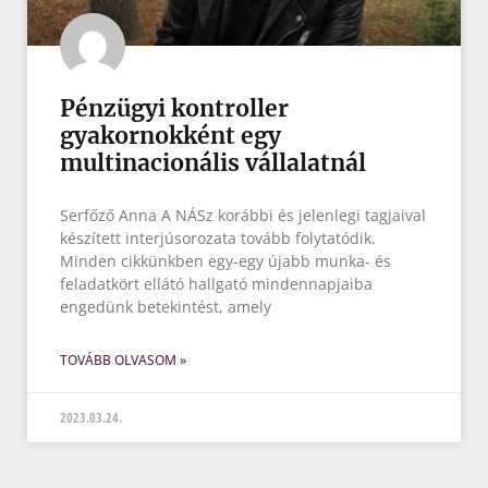
Pénzügyi kontroller
gyakornokként egy
multinacionális vállalatnál
Serfőző Anna A NÁSz korábbi és jelenlegi tagjaival
készített interjúsorozata tovább folytatódik.
Minden cikkünkben egy-egy újabb munka- és
feladatkört ellátó hallgató mindennapjaiba
engedünk betekintést, amely
TOVÁBB OLVASOM »
2023.03.24.