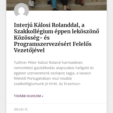
Interjú Kálosi Rolanddal, a
Szakkollégium éppen leköszönő
Közösség- és
Programszervezésért Felelős
Vezetőjével
Tulllner Péter Kálosi Roland harmadéves
nemzetközi gazdálkodás alapszakos hallgató és
egyben szervezetünk oszlopos tagja, a tavaszi
félévtől Portugáliában viszi tovább
szakkollégiumunk jó hírét. Az Erasmus+
TOVÁBB OLVASOM »
2023.02.15.