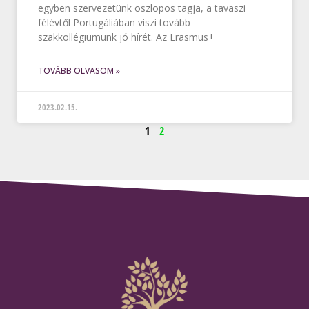
egyben szervezetünk oszlopos tagja, a tavaszi
félévtől Portugáliában viszi tovább
szakkollégiumunk jó hírét. Az Erasmus+
TOVÁBB OLVASOM »
2023.02.15.
1
2