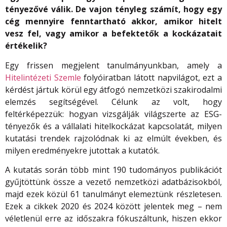
tényezővé válik. De vajon tényleg számít, hogy egy
cég mennyire fenntartható akkor, amikor hitelt
vesz fel, vagy amikor a befektetők a kockázatait
értékelik?
Egy frissen megjelent tanulmányunkban, amely a
Hitelintézeti Szemle
folyóiratban látott napvilágot, ezt a
kérdést jártuk körül egy átfogó nemzetközi szakirodalmi
elemzés segítségével. Célunk az volt, hogy
feltérképezzük: hogyan vizsgálják világszerte az ESG-
tényezők és a vállalati hitelkockázat kapcsolatát, milyen
kutatási trendek rajzolódnak ki az elmúlt években, és
milyen eredményekre jutottak a kutatók.
A kutatás során több mint 190 tudományos publikációt
gyűjtöttünk össze a vezető nemzetközi adatbázisokból,
majd ezek közül 61 tanulmányt elemeztünk részletesen.
Ezek a cikkek 2020 és 2024 között jelentek meg – nem
véletlenül erre az időszakra fókuszáltunk, hiszen ekkor