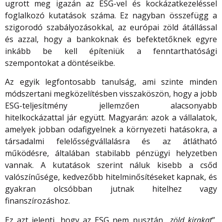
ugrott meg igazán az ESG-vel és kockázatkezeléssel
foglalkozó kutatások száma. Ez nagyban összefügg a
szigorodó szabályozásokkal, az európai zöld átállással
és azzal, hogy a bankoknak és befektetőknek egyre
inkább be kell építeniük a fenntarthatósági
szempontokat a döntéseikbe.
Az egyik legfontosabb tanulság, ami szinte minden
módszertani megközelítésben visszaköszön, hogy a jobb
ESG-teljesítmény jellemzően alacsonyabb
hitelkockázattal jár együtt. Magyarán: azok a vállalatok,
amelyek jobban odafigyelnek a környezeti hatásokra, a
társadalmi felelősségvállalásra és az átlátható
működésre, általában stabilabb pénzügyi helyzetben
vannak. A kutatások szerint náluk kisebb a csőd
valószínűsége, kedvezőbb hitelminősítéseket kapnak, és
gyakran olcsóbban jutnak hitelhez vagy
finanszírozáshoz.
Ez azt jelenti, hogy az ESG nem pusztán „
zöld kirakat
”,