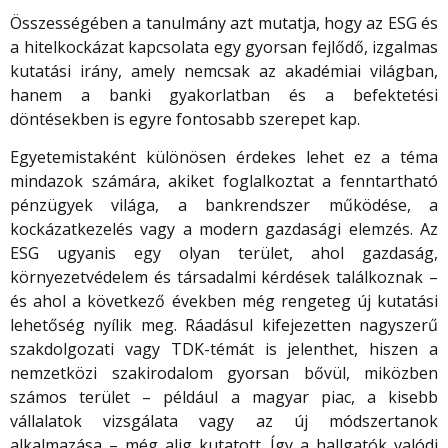
Összességében a tanulmány azt mutatja, hogy az ESG és
a hitelkockázat kapcsolata egy gyorsan fejlődő, izgalmas
kutatási irány, amely nemcsak az akadémiai világban,
hanem a banki gyakorlatban és a befektetési
döntésekben is egyre fontosabb szerepet kap.
Egyetemistaként különösen érdekes lehet ez a téma
mindazok számára, akiket foglalkoztat a fenntartható
pénzügyek világa, a bankrendszer működése, a
kockázatkezelés vagy a modern gazdasági elemzés. Az
ESG ugyanis egy olyan terület, ahol gazdaság,
környezetvédelem és társadalmi kérdések találkoznak –
és ahol a következő években még rengeteg új kutatási
lehetőség nyílik meg. Ráadásul kifejezetten nagyszerű
szakdolgozati vagy TDK-témát is jelenthet, hiszen a
nemzetközi szakirodalom gyorsan bővül, miközben
számos terület – például a magyar piac, a kisebb
vállalatok vizsgálata vagy az új módszertanok
alkalmazása – még alig kutatott. Így a hallgatók valódi