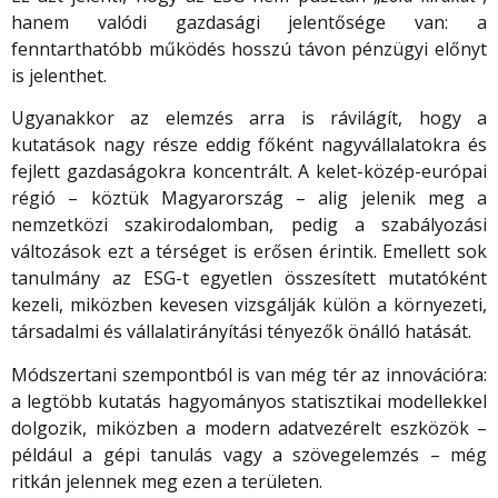
hanem valódi gazdasági jelentősége van: a
fenntarthatóbb működés hosszú távon pénzügyi előnyt
is jelenthet.
Ugyanakkor az elemzés arra is rávilágít, hogy a
kutatások nagy része eddig főként nagyvállalatokra
és
fejlett gazdaságokra koncentrált. A kelet-közép-európai
régió – köztük Magyarország – alig jelenik meg a
nemzetközi szakirodalomban, pedig a szabályozási
változások ezt a térséget is erősen érintik. Emellett sok
tanulmány az ESG-t egyetlen összesített mutatóként
kezeli, miközben kevesen vizsgálják külön a környezeti,
társadalmi és vállalatirányítási tényezők önálló hatását.
Módszertani szempontból is van még tér az innovációra:
a legtöbb kutatás hagyományos statisztikai modellekkel
dolgozik, miközben a modern adatvezérelt eszközök –
például a gépi tanulás vagy a szövegelemzés – még
ritkán jelennek meg ezen a területen.