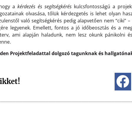
, hogy a
kérdezés és segítségkérés
kulcsfontosságú a projek
lgozatainak olvasása, tőlük kérdezgetés is lehet olyan has
zulenstől való segítségkérés pedig alapvetően nem “ciki” –
gére legyenek. Emellett, fontos a jó időbeosztás és a m
y terv, ami alapján haladunk, nem lesz okunk pánikolni 
enne.
den Projektfeladattal dolgozó tagunknak és hallgatónak,
ikket!