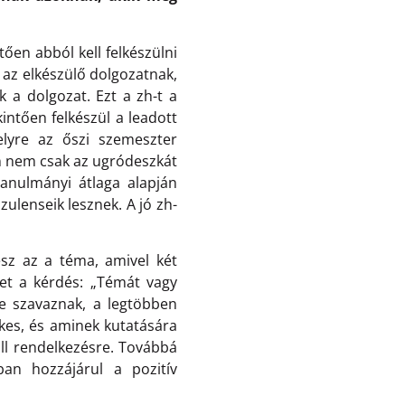
tően abból kell felkészülni
 az elkészülő dolgozatnak,
k a dolgozat. Ezt a zh-t a
intően felkészül a leadott
elyre az őszi szemeszter
en nem csak az ugródeszkát
tanulmányi átlaga alapján
ulenseik lesznek. A jó zh-
esz az a téma, amivel két
het a kérdés: „Témát vagy
re szavaznak, a legtöbben
kes, és aminek kutatására
ll rendelkezésre. Továbbá
an hozzájárul a pozitív