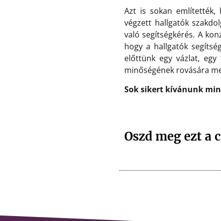
Azt is sokan említették
végzett hallgatók szakdo
való segítségkérés. A kon
hogy a hallgatók segítsé
előttünk egy vázlat, eg
minőségének rovására m
Sok sikert kívánunk min
Oszd meg ezt a c