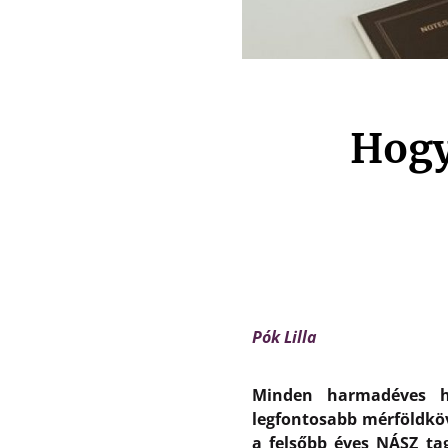
Hogy
Pók Lilla
Minden harmadéves ha
legfontosabb mérföldköv
a felsőbb éves NÁSZ ta