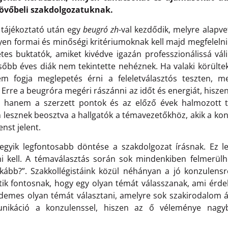
 jövőbeli szakdolgozatuknak.
a tájékoztató után egy
beugró zh
-val kezdődik, melyre alapve
lyen formai és minőségi kritériumoknak kell majd megfelelni
zetes buktatók, amiket kivédve igazán professzionálissá váli
őbb éves diák nem tekintette nehéznek. Ha valaki körültek
em fogja meglepetés érni a feleletválasztós teszten, m
 Erre a beugróra megéri rászánni az időt és energiát, hisz
ra, hanem a szerzett pontok és az előző évek halmozott 
 lesznek beosztva a hallgatók a témavezetőkhöz, akik a konz
nst jelent.
egyik legfontosabb döntése a szakdolgozat írásnak. Ez l
ni kell. A témaválasztás során sok mindenkiben felmerül
kább?”. Szakkollégistáink közül néhányan a jó konzulens
tik fontosnak, hogy egy olyan témát válasszanak, ami érde
rdemes olyan témát választani, amelyre sok szakirodalom á
ikáció a konzulenssel, hiszen az ő véleménye nagyb