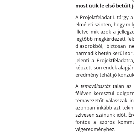
most ütik le első betűit
A Projektfeladat I. tárgy 
elméleti szinten, hogy mi
illetve mik azok a jelleg
legtöbb megkérdezett fels
diasorokból, biztosan n
harmadik hetén kerül sor.
jelenti a Projektfeladat
képzett sorrendek alapján
eredmény tehát jó konzule
A
témaválasztás
talán az 
féléven keresztül dolgoz
témavezetőt válasszak in
azonban inkább azt tekin
szívesen szánunk időt. É
fontos a szoros kommun
végeredményhez.