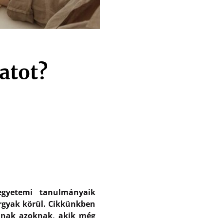
atot?
egyetemi tanulmányaik
árgyak körül. Cikkünkben
adnak azoknak, akik még