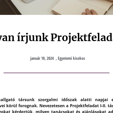
an írjunk Projektfelad
január 10, 2024
,
Egyetemi kisokos
llgató társunk szorgalmi időszak alatti napjai 
ei körül forognak. Nevezetesen a Projektfeladat I-II. t
gokat kérdeztük, milyen tanácsokat és ajánlásokat 