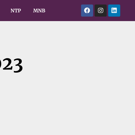
NTP
MNB
023