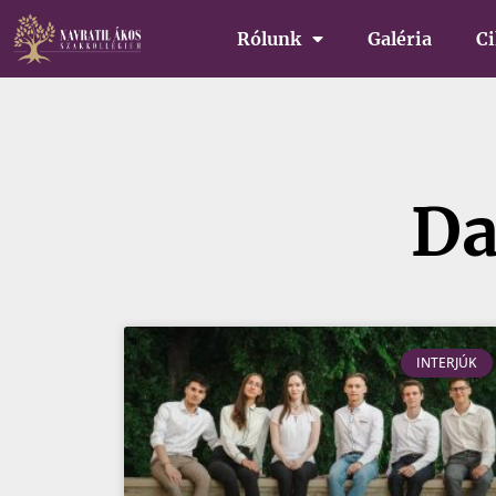
Rólunk
Galéria
C
Da
INTERJÚK