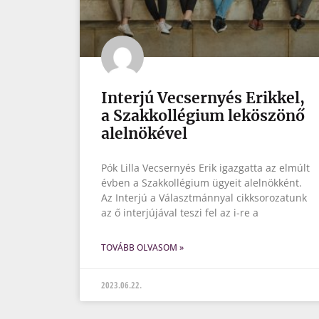
Interjú Vecsernyés Erikkel,
a Szakkollégium leköszönő
alelnökével
Pók Lilla Vecsernyés Erik igazgatta az elmúlt
évben a Szakkollégium ügyeit alelnökként.
Az Interjú a Választmánnyal cikksorozatunk
az ő interjújával teszi fel az i-re a
TOVÁBB OLVASOM »
2023.06.22.