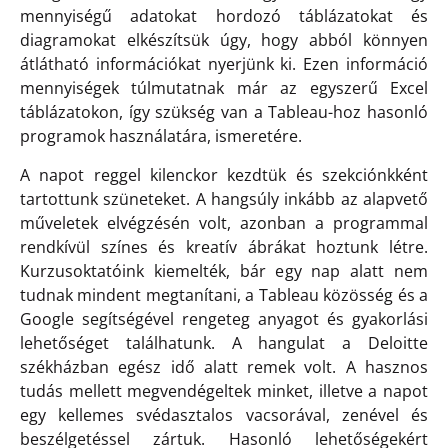
mennyiségű adatokat hordozó táblázatokat és
diagramokat elkészítsük úgy, hogy abból könnyen
átlátható információkat nyerjünk ki. Ezen információ
mennyiségek túlmutatnak már az egyszerű Excel
táblázatokon, így szükség van a Tableau-hoz hasonló
programok használatára, ismeretére.
A napot reggel kilenckor kezdtük és szekciónkként
tartottunk szüneteket. A hangsúly inkább az alapvető
műveletek elvégzésén volt, azonban a programmal
rendkívül színes és kreatív ábrákat hoztunk létre.
Kurzusoktatóink kiemelték, bár egy nap alatt nem
tudnak mindent megtanítani, a Tableau közösség és a
Google segítségével rengeteg anyagot és gyakorlási
lehetőséget találhatunk. A hangulat a Deloitte
székházban egész idő alatt remek volt. A hasznos
tudás mellett megvendégeltek minket, illetve a napot
egy kellemes svédasztalos vacsorával, zenével és
beszélgetéssel zártuk. Hasonló lehetőségekért