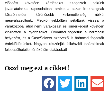
előadást követően kérdéseket szegeztek nekünk 
javaslatainkkal kapcsolatban, amiket a pazar összhangnak 
köszönhetően különösebb kellemetlenség nélkül 
megválaszoltunk. Megkönnyebbülten sétáltunk vissza a 
várakozóba, ahol némi várakozást és ismerkedést követően 
kihirdették a nyerteseket. Örömmel fogadtuk a harmadik 
helyezést, és a CaseSolvers szervezői is örömmel fogadták 
érdeklődésünket. Nagyon köszönjük felkészítő tanárainknak 
felbecsülhetetlen értékű útmutatásukat!
Oszd meg ezt a cikket!