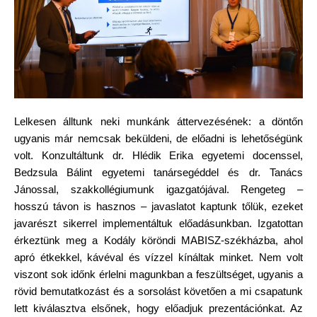
Lelkesen álltunk neki munkánk áttervezésének: a döntőn 
ugyanis már nemcsak beküldeni, de előadni is lehetőségünk 
volt. Konzultáltunk dr. Hlédik Erika egyetemi docenssel, 
Bedzsula Bálint egyetemi tanársegéddel és dr. Tanács 
Jánossal, szakkollégiumunk igazgatójával. Rengeteg – 
hosszú távon is hasznos – javaslatot kaptunk tőlük, ezeket 
javarészt sikerrel implementáltuk előadásunkban. Izgatottan 
érkeztünk meg a Kodály köröndi MABISZ-székházba, ahol 
apró étkekkel, kávéval és vízzel kínáltak minket. Nem volt 
viszont sok időnk érlelni magunkban a feszültséget, ugyanis a 
rövid bemutatkozást és a sorsolást követően a mi csapatunk 
lett kiválasztva elsőnek, hogy előadjuk prezentációnkat. Az 