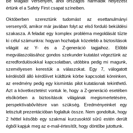
Be Magad! versenyen, ahol országos harmadik helyezést 
értünk el a Safety First csapat színeiben.
Októberben szereztünk tudomást az esettanulmányi 
versenyről, amikor már javában folyt az első forduló beküldési 
szakasza. A feladat egy komplex probléma megoldását tűzte 
ki célul számunkra: hogyan hozhatjuk közelebb a biztosítások 
világát az Y- és a Z-generáció tagjaihoz. Előbbi 
megválaszolásához gondos szekunder kutatást végeztünk az 
ezredfordulósokkal kapcsolatban, utóbbira pedig mi magunk, 
személyesen kerestük a válaszokat. Egy 7, válogatott 
kérdésből álló kérdőívet küldtünk körbe kapcsolati köreinken, 
az eredmény pedig egy kismintás pilot kutatásnak tekinthető. 
Azt a következtetést vontuk le, hogy a Z-generáció esetében 
elsőkörben a biztosítások világának megismertetésére, 
perspektívabővítésre van szükség. Eredményeinket egy 
letisztult prezentációban foglaltuk össze. Nem gondoltuk, hogy 
2 héttel később egy szakmai kurzusoktól sűrű estén derült 
égből kapjuk meg az e-mail-értesítőt, hogy döntőbe jutottunk.