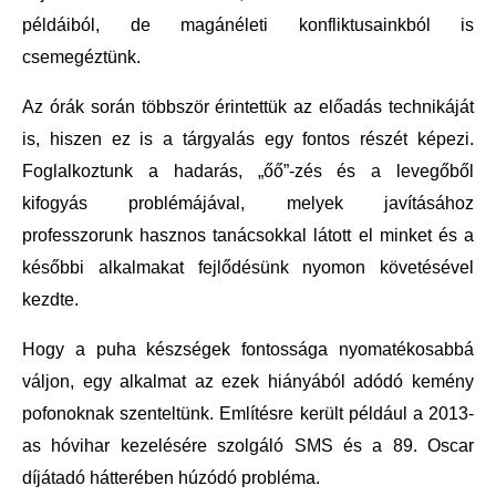
példáiból, de magánéleti konfliktusainkból is 
csemegéztünk.
Az órák során többször érintettük az előadás technikáját 
is, hiszen ez is a tárgyalás egy fontos részét képezi. 
Foglalkoztunk a hadarás, „őő”-zés és a levegőből 
kifogyás problémájával, melyek javításához 
professzorunk hasznos tanácsokkal látott el minket és a 
későbbi alkalmakat fejlődésünk nyomon követésével 
kezdte.
Hogy a puha készségek fontossága nyomatékosabbá 
váljon, egy alkalmat az ezek hiányából adódó kemény 
pofonoknak szenteltünk. Említésre került például a 2013-
as hóvihar kezelésére szolgáló SMS és a 89. Oscar 
díjátadó hátterében húzódó probléma.