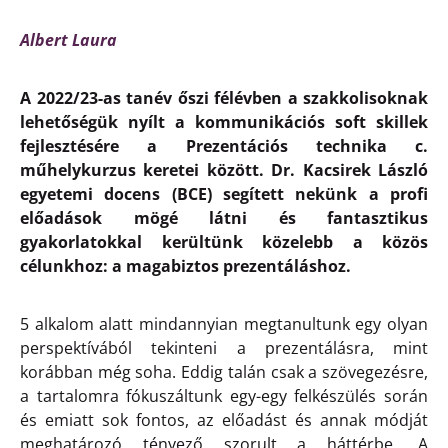
Albert Laura
A 2022/23-as tanév őszi félévben a szakkolisoknak
lehetőségük nyílt a kommunikációs soft skillek
fejlesztésére a Prezentációs technika c.
műhelykurzus keretei között. Dr. Kacsirek László
egyetemi docens (BCE) segített nekünk a profi
előadások mögé látni és fantasztikus
gyakorlatokkal kerültünk közelebb a közös
célunkhoz: a magabiztos prezentáláshoz.
5 alkalom alatt mindannyian megtanultunk egy olyan
perspektívából tekinteni a prezentálásra, mint
korábban még soha. Eddig talán csak a szövegezésre,
a tartalomra fókuszáltunk egy-egy felkészülés során
és emiatt sok fontos, az előadást és annak módját
meghatározó tényező szorult a háttérbe. A