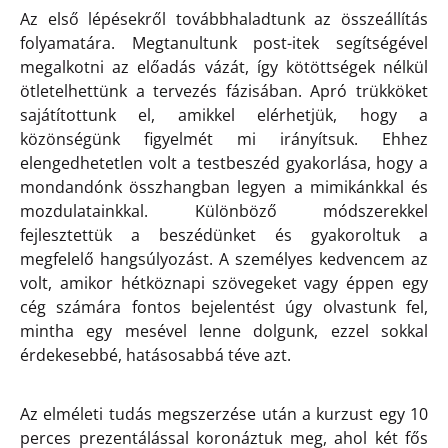
Az első lépésekről továbbhaladtunk az összeállítás
folyamatára. Megtanultunk post-itek segítségével
megalkotni az előadás vázát, így kötöttségek nélkül
ötletelhettünk a tervezés fázisában. Apró trükköket
sajátítottunk el, amikkel elérhetjük, hogy a
közönségünk figyelmét mi irányítsuk. Ehhez
elengedhetetlen volt a testbeszéd gyakorlása, hogy a
mondandónk összhangban legyen a mimikánkkal és
mozdulatainkkal. Különböző módszerekkel
fejlesztettük a beszédünket és gyakoroltuk a
megfelelő hangsúlyozást. A személyes kedvencem az
volt, amikor hétköznapi szövegeket vagy éppen egy
cég számára fontos bejelentést úgy olvastunk fel,
mintha egy mesével lenne dolgunk, ezzel sokkal
érdekesebbé, hatásosabbá téve azt.
Az elméleti tudás megszerzése után a kurzust egy 10
perces prezentálással koronáztuk meg, ahol két fős