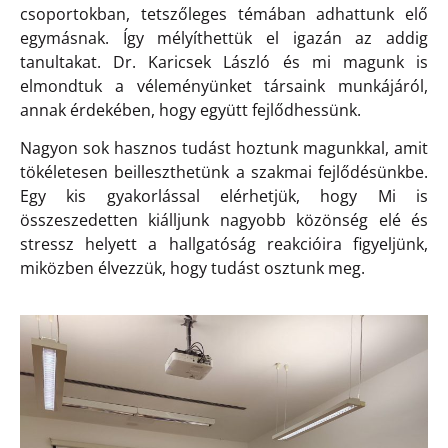
csoportokban, tetszőleges témában adhattunk elő
egymásnak. Így mélyíthettük el igazán az addig
tanultakat. Dr. Karicsek László és mi magunk is
elmondtuk a véleményünket társaink munkájáról,
annak érdekében, hogy együtt fejlődhessünk.
Nagyon sok hasznos tudást hoztunk magunkkal, amit
tökéletesen beilleszthetünk a szakmai fejlődésünkbe.
Egy kis gyakorlással elérhetjük, hogy Mi is
összeszedetten kiálljunk nagyobb közönség elé és
stressz helyett a hallgatóság reakcióira figyeljünk,
miközben élvezzük, hogy tudást osztunk meg.