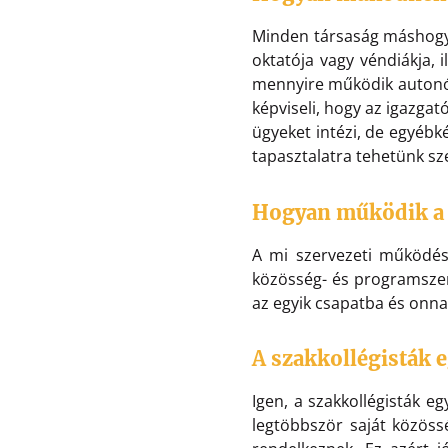
Minden társaság máshogy 
oktatója vagy véndiákja, 
mennyire működik autonó
képviseli, hogy az igazgat
ügyeket intézi, de egyébk
tapasztalatra tehetünk sz
Hogyan működik a
A mi szervezeti működés
közösség- és programszerv
az egyik csapatba és onnan
A
szakkollégisták 
Igen, a szakkollégisták e
legtöbbször saját közöss