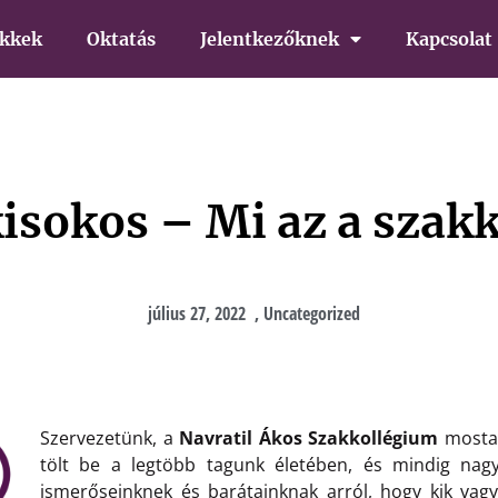
ikkek
Oktatás
Jelentkezőknek
Kapcsolat
kisokos – Mi az a szak
július 27, 2022
,
Uncategorized
Szervezetünk, a
Navratil Ákos Szakkollégium
mostan
tölt be a legtöbb tagunk életében, és mindig nagy
ismerőseinknek és barátainknak arról, hogy kik vagy