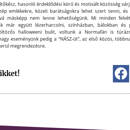
ítőkész, hasonló érdeklődési körű és motivált közösség várj
ép emlékekre, közeli barátságokra lehet szert tenni, és
ová másképp nem lenne lehetőségünk. Mi minden felvét
nk már együtt lézerharcolni, színházban, bálokban és 
öltözős halloweeni bulit, voltunk a Normafán is túrá
agy eseményünk pedig a “NÁSZ-út”, az első közös, többn
 kerül megrendezésre.
ikket!