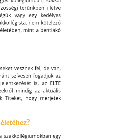
agos kollégiumban, sokkal
zösségi terünkben, illetve
égük vagy egy kedélyes
akkollégista, nem kötelező
 életében, mint a bentlakó
eket vesznek fel, de van,
aránt szívesen fogadjuk az
jelentkezését is, az ELTE
zekről mindig az aktuális
nk Titeket, hogy merjetek
 életéhez?
 a szakkollégiumokban egy