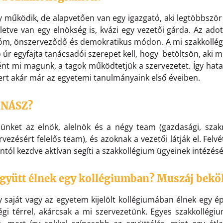
működik, de alapvetően van egy igazgató, aki legtöbbszö
illetve van egy elnökség is, kvázi egy vezetői gárda. Az ado
m, önszerveződő és demokratikus módon. A mi szakkollégi
ó úr egyfajta tanácsadói szerepet kell, hogy betöltsön, aki m
ént mi magunk, a tagok működtetjük a szervezetet. Így hat
ert akár már az egyetemi tanulmányaink első éveiben.
 NÁSZ?
ünket az elnök, alelnök és a négy team (gazdasági, sza
ezésért felelős team), és azoknak a vezetői látják el. Felv
tól kezdve aktívan segíti a szakkollégium ügyeinek intézésé
együtt élnek egy kollégiumban? Muszáj bekö
gy saját vagy az egyetem kijelölt kollégiumában élnek egy é
égi térrel, akárcsak a mi szervezetünk. Egyes szakkollégiu