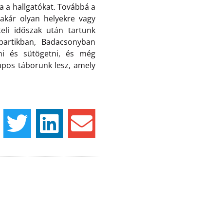
a a hallgatókat. Továbbá a
 akár olyan helyekre vagy
eli időszak után tartunk
partikban, Badacsonyban
zni és sütögetni, és még
apos táborunk lesz, amely