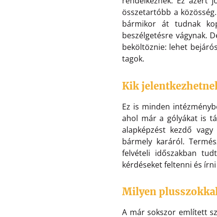
rendelkeznek. Ez azért j
összetartóbb a közösség. 
bármikor át tudnak ko
beszélgetésre vágynak. De
beköltöznie: lehet bejáró
tagok.
Kik jelentkezhetnek
Ez is minden intézménybe
ahol már a gólyákat is tá
alapképzést kezdő vagy f
bármely karáról. Termész
felvételi időszakban tud
kérdéseket feltenni és írn
Milyen plusszokkal
A már sokszor említett s