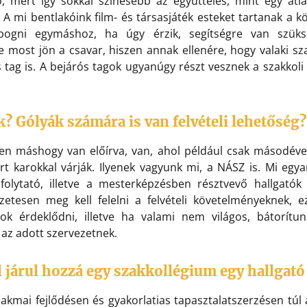
ó, mert így sokkal színesebb az együttélés, mint egy átl
A mi bentlakóink film- és társasjáték esteket tartanak a kö
pogni egymáshoz, ha úgy érzik, segítségre van szüks
 most jön a csavar, hiszen annak ellenére, hogy valaki sz
s tag is. A bejárós tagok ugyanúgy részt vesznek a szakkoli
? Gólyák számára is van felvételi lehetőség?
n máshogy van előírva, van, ahol például csak másodéves
rt karokkal várják. Ilyenek vagyunk mi, a NÁSZ is. Mi egy
olytató, illetve a mesterképzésben résztvevő hallgatók 
etesen meg kell felelni a felvételi követelményeknek, e
tok érdeklődni, illetve ha valami nem világos, bátorítu
i az adott szervezetnek.
 járul hozzá egy szakkollégium egy hallgató
zakmai fejlődésen és gyakorlatias tapasztalatszerzésen túl