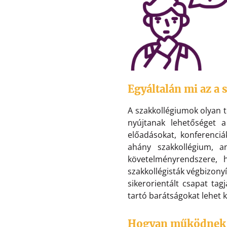
Egyáltalán mi az a
A szakkollégiumok olyan 
nyújtanak lehetőséget a
előadásokat, konferenciá
ahány szakkollégium, a
követelményrendszere, h
szakkollégisták végbizony
sikerorientált csapat tag
tartó barátságokat lehet 
Hogyan működnek 