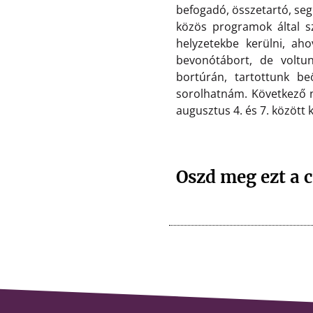
befogadó, összetartó, seg
közös programok által sz
helyzetekbe kerülni, ah
bevonótábort, de voltu
bortúrán, tartottunk be
sorolhatnám. Következő n
augusztus 4. és 7. között
Oszd meg ezt a c