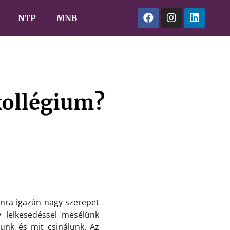
NTP
MNB
kollégium?
ra igazán nagy szerepet
 lelkesedéssel mesélünk
unk és mit csinálunk. Az