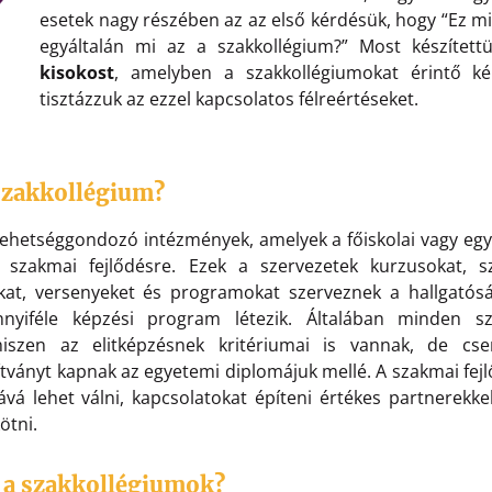
esetek nagy részében az az első kérdésük, hogy “Ez mi
egyáltalán mi az a szakkollégium?” Most készítet
kisokost
, amelyben a szakkollégiumokat érintő ké
tisztázzuk az ezzel kapcsolatos félreértéseket.
 szakkollégium?
tehetséggondozó intézmények, amelyek a főiskolai vagy egye
 szakmai fejlődésre. Ezek a szervezetek kurzusokat, 
kat, versenyeket és programokat szerveznek a hallgatósá
nnyiféle képzési program létezik. Általában minden s
iszen az elitképzésnek kritériumai is vannak, de cse
ítványt kapnak az egyetemi diplomájuk mellé. A szakmai fejl
jává lehet válni, kapcsolatokat építeni értékes partnerekke
kötni.
a szakkollégiumok?