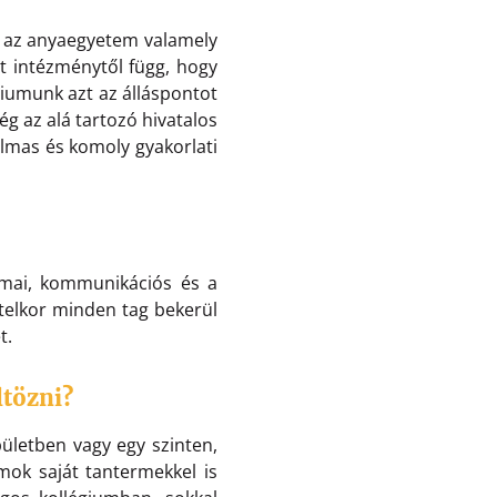
r az anyaegyetem valamely
tt intézménytől függ, hogy
umunk azt az álláspontot
ég az alá tartozó hivatalos
almas és komoly gyakorlati
kmai, kommunikációs és a
ételkor minden tag bekerül
t.
ltözni?
pületben vagy egy szinten,
mok saját tantermekkel is