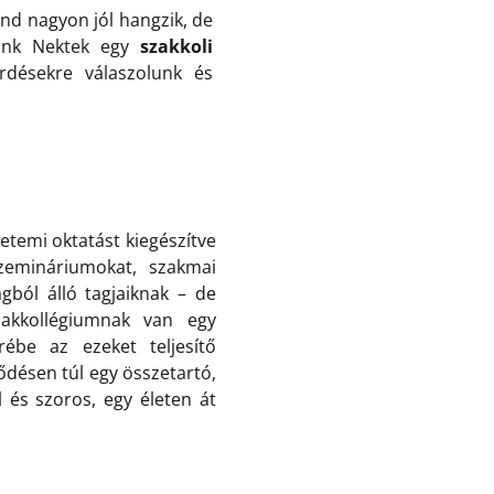
nd nagyon jól hangzik, de
tünk Nektek egy
szakkoli
rdésekre válaszolunk és
temi oktatást kiegészítve
szemináriumokat, szakmai
gból álló tagjaiknak – de
zakkollégiumnak van egy
rébe az ezeket teljesítő
ődésen túl egy összetartó,
l és szoros, egy életen át