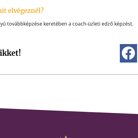
it elvégeznél?
nyú továbbképzése keretében a coach-üzleti edző képzést.
ikket!