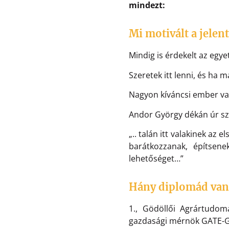
mindezt:
Mi motivált a jelen
Mindig is érdekelt az egy
Szeretek itt lenni, és ha 
Nagyon kíváncsi ember va
Andor György dékán úr sza
„.. talán itt valakinek az
barátkozzanak, építsene
lehetőséget…”
Hány diplomád van
1., Gödöllői Agrártudom
gazdasági mérnök GATE-G