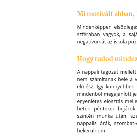
Mi motivált abban, 
Mindenképpen elsődleges
szférában vagyok, a sa
negatívumát az iskola poz
Hogy tudod mindez
A nappali tagozat mellett
nem számítanak bele a vi
elmész. Így könnyebben s
mindenből megajánlott je
egyenletes elosztás mell
héten, pénteken bejárok
szintén munka után, sz
nappalis órák, szombat-
bekerülnöm.