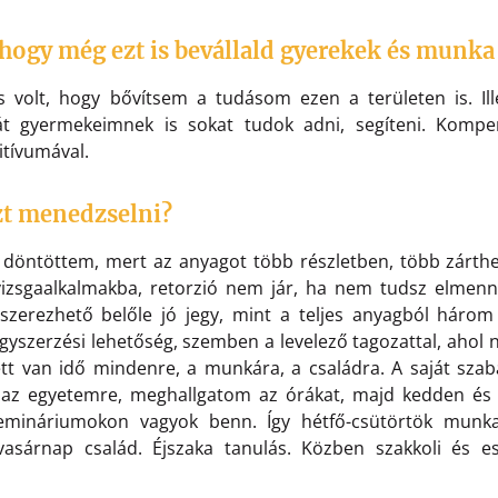
hogy még ezt is bevállald gyerekek és munka
 volt, hogy bővítsem a tudásom ezen a területen is. Il
ját gyermekeimnek is sokat tudok adni, segíteni. Komp
itívumával.
t menedzselni?
 döntöttem, mert az anyagot több részletben, több zárthely
zsgaalkalmakba, retorzió nem jár, ha nem tudsz elmenni
zerezhető belőle jó jegy, mint a teljes anyagból három 
gyszerzési lehetőség, szemben a levelező tagozattal, ahol 
ett van idő mindenre, a munkára, a családra. A saját s
 az egyetemre, meghallgatom az órákat, majd kedden és 
emináriumokon vagyok benn. Így hétfő-csütörtök munk
vasárnap család. Éjszaka tanulás. Közben szakkoli és es