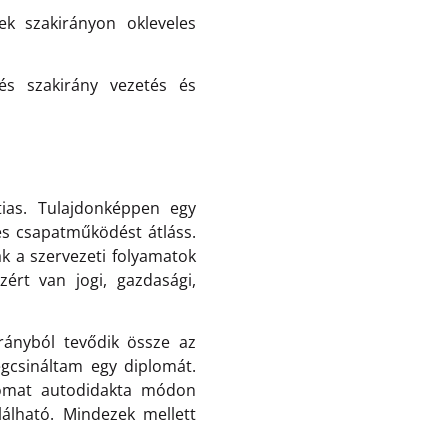
ek szakirányon okleveles
s szakirány vezetés és
tias. Tulajdonképpen egy
és csapatműködést átláss.
ak a szervezeti folyamatok
ért van jogi, gazdasági,
ányból tevődik össze az
gcsináltam egy diplomát.
omat autodidakta módon
lálható. Mindezek mellett