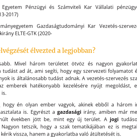
 Egyetem Pénzügyi és Számviteli Kar Vállalati pénzügy
13-2017)
ományegyetem Gazdaságtudományi Kar Vezetés-szervezé
kirány ELTE-GTK (2020-
lvégzését élvezted a legjobban?
asabb. Mivel három területet ötvöz és nagyon gyakorla
tudást ad át, ami segíti, hogy egy szervezeti folyamatot 
nyok is általánosabb tudást adnak. A vezetés-szervezés sz
az emberek hatékonyabb kezelésére nyújt megoldást, ez
is.
,
hogy én olyan ember vagyok, akinek ebből a három ir
pasztalata is. Egyrészt a
gazdasági
irány, amiben már me
múlt években jött be, mint egy új terület. A
jogi
tudás
 Nagyon tetszik, hogy a szak tematikájában ez is megta
 kérik vissza, hanem a gyakorlatba való átültetését is.