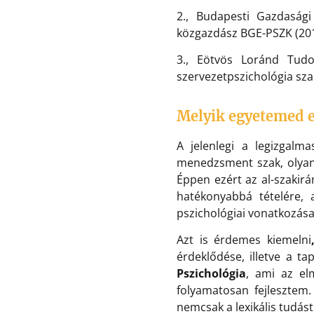
2., Budapesti Gazdasági
közgazdász BGE-PSZK (20
3., Eötvös Loránd Tud
szervezetpszichológia sza
Melyik egyetemed e
A jelenlegi a legizgalm
menedzsment szak, olyan 
Éppen ezért az al-szakirá
hatékonyabbá tételére, 
pszichológiai vonatkozása 
Azt is érdemes kiemelni
érdeklődése, illetve a ta
Pszichológia
, ami az el
folyamatosan fejlesztem.
nemcsak a lexikális tudást