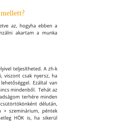
 mellett?
letve az, hogyha ebben a
enzálni akartam a munka
ivel teljesítheted. A zh-k
, viszont csak nyersz, ha
lehetőséggel. Ezáltal van
nincs mindenből. Tehát az
zabadságom terhére minden
csütörtökönként délután,
a + szeminárium, péntek
etleg HÖK is, ha sikerül