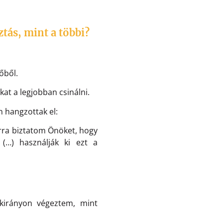
ztás, mint a többi?
dőből.
t a legjobban csinálni.
 hangzottak el:
 arra biztatom Önöket, hogy
 (…) használják ki ezt a
akirányon végeztem, mint