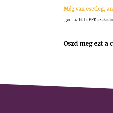
Még van esetleg, am
Igen, az ELTE PPK szakirá
Oszd meg ezt a c