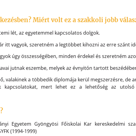
tkezésben? Miért volt ez a szakkoli jobb válas
etemi lét, az egyetemmel kapcsolatos dolgok.
már itt vagyok, szeretném a legtöbbet kihozni az erre szánt i
gyok úgy összességében, minden érdekel és szeretném azoka
vai jutnak eszembe, melyek az évnyitón tartott beszédében
 első, valakinek a többedik diplomája kerül megszerzésre, de
k kapcsolatokat, mert lehet ez a lehetőség az utolsó
?
ányi Egyetem Gyöngyösi Főiskolai Kar kereskedelmi sz
YFK (1994-1999)