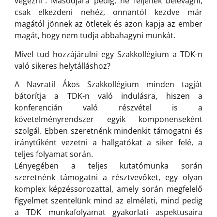
végezni”. Másodjára pedig, ne féljenek belevágni,
csak elkezdeni nehéz, onnantól kezdve már
magától jönnek az ötletek és azon kapja az ember
magát, hogy nem tudja abbahagyni munkát.
Mivel tud hozzájárulni egy Szakkollégium a TDK-n
való sikeres helytálláshoz?
A Navratil Ákos Szakkollégium minden tagját
bátorítja a TDK-n való indulásra, hiszen a
konferencián való részvétel is a
követelményrendszer egyik komponenseként
szolgál. Ebben szeretnénk mindenkit támogatni és
iránytűként vezetni a hallgatókat a siker felé, a
teljes folyamat során.
Lényegében a teljes kutatómunka során
szeretnénk támogatni a résztvevőket, egy olyan
komplex képzéssorozattal, amely során megfelelő
figyelmet szentelünk mind az elméleti, mind pedig
a TDK munkafolyamat gyakorlati aspektusaira