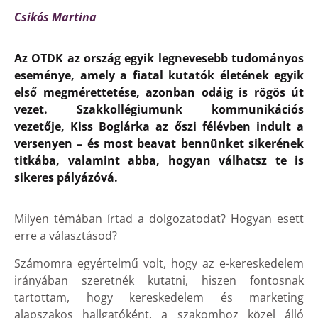
Csikós Martina
Az OTDK az ország egyik legnevesebb tudományos
eseménye, amely a fiatal kutatók életének egyik
első megmérettetése, azonban odáig is rögös út
vezet. Szakkollégiumunk kommunikációs
vezetője, Kiss Boglárka az őszi félévben indult a
versenyen – és most beavat bennünket sikerének
titkába, valamint abba, hogyan válhatsz te is
sikeres pályázóvá. ​
Milyen témában írtad a dolgozatodat? Hogyan esett
erre a választásod?
Számomra egyértelmű volt, hogy az e-kereskedelem
irányában szeretnék kutatni, hiszen fontosnak
tartottam, hogy kereskedelem és marketing
alapszakos hallgatóként, a szakomhoz közel álló