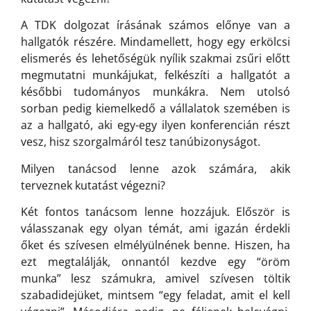
A TDK dolgozat írásának számos előnye van a
hallgatók részére. Mindamellett, hogy egy erkölcsi
elismerés és lehetőségük nyílik szakmai zsűri előtt
megmutatni munkájukat, felkészíti a hallgatót a
későbbi tudományos munkákra. Nem utolsó
sorban pedig kiemelkedő a vállalatok szemében is
az a hallgató, aki egy-egy ilyen konferencián részt
vesz, hisz szorgalmáról tesz tanúbizonyságot.
Milyen tanácsod lenne azok számára, akik
terveznek kutatást végezni?
Két fontos tanácsom lenne hozzájuk. Először is
válasszanak egy olyan témát, ami igazán érdekli
őket és szívesen elmélyülnének benne. Hiszen, ha
ezt megtalálják, onnantól kezdve egy “öröm
munka” lesz számukra, amivel szívesen töltik
szabadidejüket, mintsem “egy feladat, amit el kell