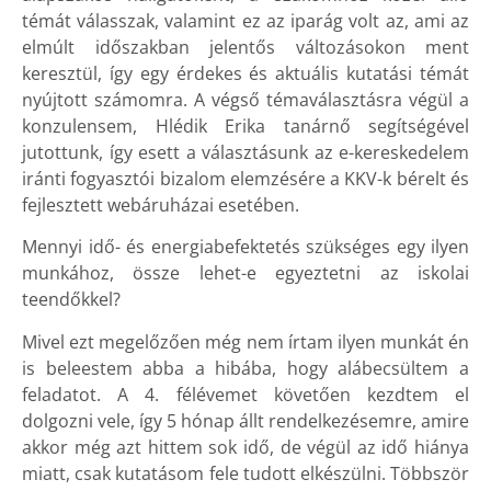
témát válasszak, valamint ez az iparág volt az, ami az
elmúlt időszakban jelentős változásokon ment
keresztül, így egy érdekes és aktuális kutatási témát
nyújtott számomra. A végső témaválasztásra végül a
konzulensem, Hlédik Erika tanárnő segítségével
jutottunk, így esett a választásunk az e-kereskedelem
iránti fogyasztói bizalom elemzésére a KKV-k bérelt és
fejlesztett webáruházai esetében.
Mennyi idő- és energiabefektetés szükséges egy ilyen
munkához, össze lehet-e egyeztetni az iskolai
teendőkkel?
Mivel ezt megelőzően még nem írtam ilyen munkát én
is beleestem abba a hibába, hogy alábecsültem a
feladatot. A 4. félévemet követően kezdtem el
dolgozni vele, így 5 hónap állt rendelkezésemre, amire
akkor még azt hittem sok idő, de végül az idő hiánya
miatt, csak kutatásom fele tudott elkészülni. Többször