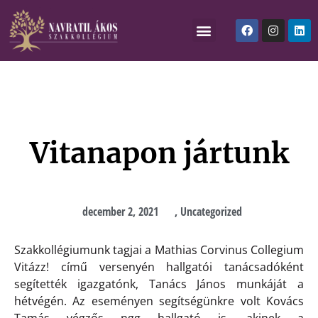
Vitanapon jártunk
december 2, 2021
,
Uncategorized
Szakkollégiumunk tagjai a Mathias Corvinus Collegium
Vitázz! című versenyén hallgatói tanácsadóként
segítették igazgatónk, Tanács János munkáját a
hétvégén. Az eseményen segítségünkre volt Kovács
Tamás végzős ngg hallgató is, akinek a