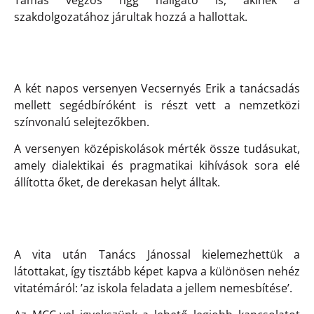
szakdolgozatához járultak hozzá a hallottak.
A két napos versenyen Vecsernyés Erik a tanácsadás
mellett segédbíróként is részt vett a nemzetközi
színvonalú selejtezőkben.
A versenyen középiskolások mérték össze tudásukat,
amely dialektikai és pragmatikai kihívások sora elé
állította őket, de derekasan helyt álltak.
A vita után Tanács Jánossal kielemezhettük a
látottakat, így tisztább képet kapva a különösen nehéz
vitatémáról: ’az iskola feladata a jellem nemesbítése’.